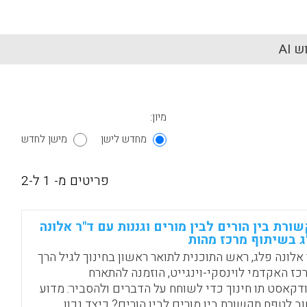
 AI
מיון:
מחדש לישן
מישן לחדש
פריטים מ- 1 ל-2
ורת בין הורים לבין מורים וגננות עם ד"ר אלונה
 בשיתוף מרכז מהות
 אלונה פלג, ראש התוכנית לתואר ראשון בחינוך לגיל הרך
כז האקדמי לוינסקי-וינגייט, הוזמנה להתארח
דקאסט תו חינוך כדי לשוחח על הדברים ולהסביר: מדוע
ב לטפח תקשורת בין מורים לבין הורים? כיצד נכון