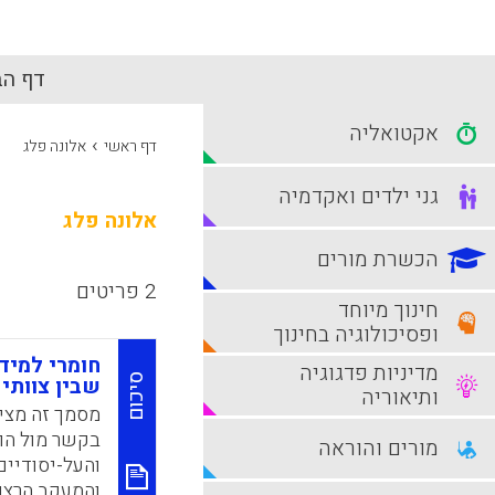
דף הב
אקטואליה
›
דף ראשי
אלונה פלג
גני ילדים ואקדמיה
אלונה פלג
הכשרת מורים
2 פריטים
חינוך מיוחד
ופסיכולוגיה בחינוך
חומרי למיד
מדיניות פדגוגיה
סיכום
שבין צוותי 
ותיאוריה
מסמך זה מציע
בקשר מול הור
מורים והוראה
והעל-יסודיים.
והמעקב הרצוי