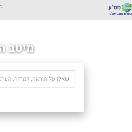
מכ
מיטב ה