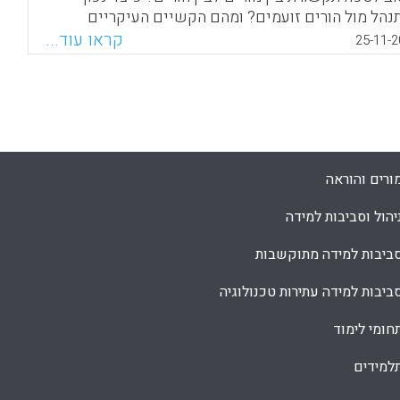
נהל מול הורים זועמים? ומהם הקשיים העיקריים
לים בתקשורת בין הורים לבין מורים? מראיין: ד"ר ברק
קראו עוד...
25-11-2
זוהר.
Facebook
Email
WhatsApp
X
ורים והוראה
יהול וסביבות למידה
ביבות למידה מתוקשבות
ביבות למידה עתירות טכנולוגיה
חומי לימוד
למידים