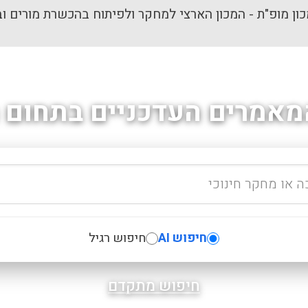
ון מופ"ת - המכון הארצי למחקר ולפיתוח בהכשרת מורים וב
מאמרים העדכניים בתחום ה
חיפוש AI
חיפוש רגיל
חיפוש מתקדם