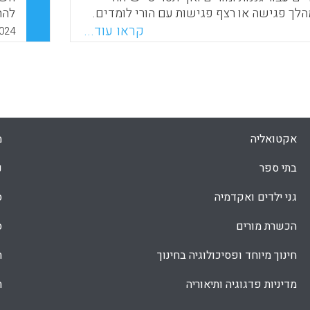
ך פגישה או רצף פגישות עם הורי לומדים.
להת
שעו
קראו עוד...
024
Faceboo
Email
Whats
X
בר-
אקטואליה
מ
בתי ספר
נ
גני ילדים ואקדמיה
ס
הכשרת מורים
ס
חינוך מיוחד ופסיכולוגיה בחינוך
ת
מדיניות פדגוגיה ותיאוריה
ת