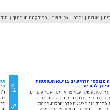
ית
אודות
עזרה
צרו קשר
הפודקסט תו חינוך
חיפוש
ה מבוססי תרחישים בנושא השותפות
תקש
חינוך להורים
פלג
לינק
 תוכנית פעולה עבור צוותי חינוך אשר עומדים
ד"ר
ים בגני הילדים ובבתי הספר היסודיים
במר
 מדריכון זה מציג את סדרי ההכנה, הניהול
בפו
ים עבור גננות ומורים ואף תסריטי שיחה
חשו