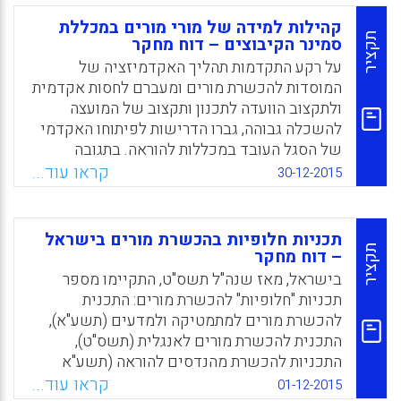
והלמידה. לצד העקרונות הכלליים מוצגות גם מגוון
קהילות למידה של מורי מורים במכללת
דוגמאות המספקות הזדמנויות למינוף הערכות
תקציר
סמינר הקיבוצים – דוח מחקר
הקורסים גם בימים כתיקונם. המסמך כולל גם
על רקע התקדמות תהליך האקדמיזציה של
הצעות לכלים ספציפיים המתאימים לסוגי הערכה
המוסדות להכשרת מורים ומעברם לחסות אקדמית
שונים, מוכרים ופחות מוכרים, המאפשרים לנהל
ולתקצוב הוועדה לתכנון ותקצוב של המועצה
את ההערכות גם באופן מקוון.
להשכלה גבוהה, גברו הדרישות לפיתוחו האקדמי
של הסגל העובד במכללות להוראה. בתגובה
Facebook
Email
WhatsApp
X
לדרישות אלו נוקטות המכללות להוראה פעולות
קראו עוד...
30-12-2015
שונות שמטרתן פיתוח היכולת המחקרית של הסגל
העובד במכללות לחינוך. הן משקיעות בנושא
משאבים רבים החל בהקצאת שעות למחקר נוסף
תכניות חלופיות בהכשרת מורים בישראל
להוראה וכלה בהקצאת כספים לתרגום, עריכה
תקציר
– דוח מחקר
ונסיעה לכנסים; הן מקיימות כנסי מחקר מקומיים,
בישראל, מאז שנה"ל תשס"ט, התקיימו מספר
מפיקות כתבי עת ומציעות במות שונות לפרסום
תכניות "חלופיות" להכשרת מורים: התכנית
ויצירה. מתוך הבמות השונות אפשר לציין את
להכשרת מורים למתמטיקה ולמדעים (תשע"א),
הקמתן של מסגרות קהילתיות ללמידה המאפשרות
התכנית להכשרת מורים לאנגלית (תשס"ט),
לסגל במוסד קיום שיח אינטלקטואלי והזדמנויות
התכניות להכשרת מהנדסים להוראה (תשע"א
למחקר משותף ולכתיבה האקדמית. מכללת סמינר
ותשע"ג), התכנית להכשרת מורים למדעים
קראו עוד...
01-12-2015
הקיבוצים נקטה את כל הפעולות שהוזכרו, ובהן