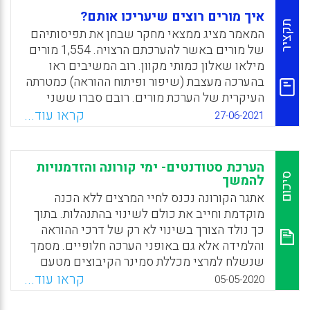
איך מורים רוצים שיעריכו אותם?
תקציר
המאמר מציג ממצאי מחקר שבחן את תפיסותיהם
של מורים באשר להערכתם הרצויה. 1,554 מורים
מילאו שאלון כמותי מקוון. רוב המשיבים ראו
בהערכה מעצבת (שיפור ופיתוח ההוראה) כמטרתה
העיקרית של הערכת מורים. רובם סברו ששני
גורמים עיקריים צריכים להיות מעורבים בתהליכי
קראו עוד...
27-06-2021
ההערכה המעצבת – המורה עצמו ומנהל בית
הספר. ככל שהמורים תפסו את תרבות ההערכה
בבית ספרם כגבוהה יותר, הם נטו לראות את
הערכת סטודנטים- ימי קורונה והזדמנויות
הקריטריונים כחשובים יותר להערכה מעצבת. ניתן
סיכום
להמשך
למקם את תפיסותיהם של המורים באשר למודל
אתגר הקורונה נכנס לחיי המרצים ללא הכנה
ההערכה הרצוי על הרצף שבין תפיסה
מוקדמת וחייב את כולם לשינוי בהתנהלות. בתוך
קונסטרוקטיביסטית לבין תפיסה פוזיטיביסטית.
כך נולד הצורך בשינוי לא רק של דרכי ההוראה
והלמידה אלא גם באופני הערכה חלופיים. מסמך
Facebook
Email
WhatsApp
X
שנשלח למרצי מכללת סמינר הקיבוצים מטעם
הפקולטה לחינוך בראשות דיקנית הפקולטה ד"ר
קראו עוד...
05-05-2020
אירית לוי-פלדמן, מציע כמה עקרונות חשובים
שראוי להביא בחשבון בשעת הערכת ההוראה