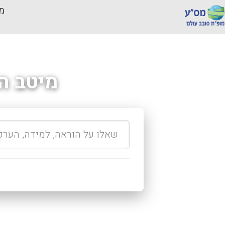
מכ
מיטב ה