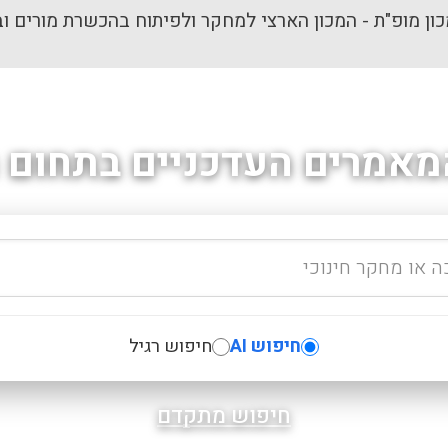
ון מופ"ת - המכון הארצי למחקר ולפיתוח בהכשרת מורים וב
מאמרים העדכניים בתחום ה
חיפוש AI
חיפוש רגיל
חיפוש מתקדם