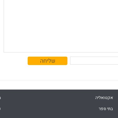
אקטואליה
מ
בתי ספר
נ