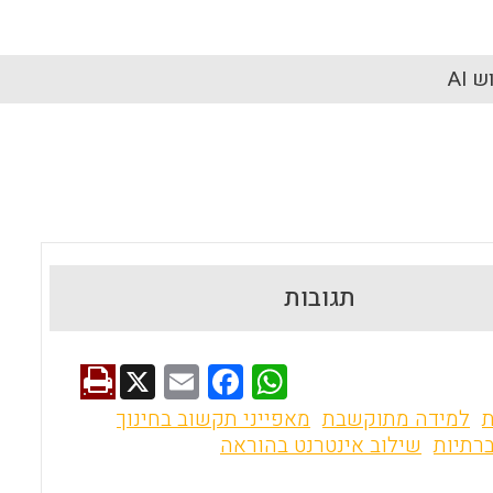
 AI
תגובות
X
E
F
W
m
a
h
ת
למידה מתוקשבת
מאפייני תקשוב בחינוך
ai
ce
at
רתיות
שילוב אינטרנט בהוראה
l
b
s