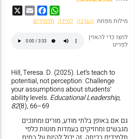
X
E
F
W
m
a
h
מילות מפתח:
הערכה
למידה
תלמידים
ai
ce
at
לחצו כדי להאזין
s
b
l
לפריט
o
A
o
p
k
p
Hill, Teresa. D. (2025). Let’s teach to
potential, not perception: Challenge
your assumptions about students’
ability levels.
Educational Leadership,
82
(8), 66–69
גם אם באופן בלתי מודע, מורים ומחנכים
מגבשים ומחזיקים בעמדות מוטות כלפי
תלמידים בכיתה. זה יכול להיות על בסיס