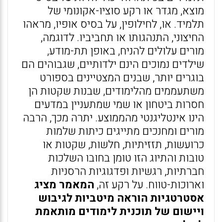
מוצא, מגדר או רקע סוציו-אקונומי של
תלמיד. או, לחילופין, על בסיס אופיו, מראהו
החיצוני, התנהגותו או תחביביו. לדוגמה,
מורים עלולים להניח, באופן תת-מודע,
שילדים נמוכים הינם ילדותיים, שגבוהים הם
בוגרים יותר, שבנים המצטיינים בספורט
משתעממים מהלימודים, שבנות שקטות הן
חסרות ביטחון או שמי שמתעניין במדעים
הינו אינטליגנטי מהממוצע. יתרה מכך, הרבה
מורים ומחנכים מתייגים כיתות שלמות
כרועשות, תזזיתיות, חלשות, שקטות או
טובות והתיוג הזו טומן בחובו השלכות
חברתיות, רגשיות ופדגוגיות הרסניות
וארוכות-טווח. על רקע זה,
המאמר מציג
אסטרטגיות הוראה מיטביות
לגיבוש
ויישום של תוכנית לימודים מותאמת