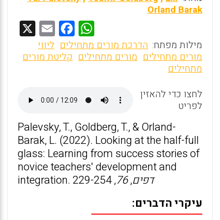
Orland Barak
X
E
F
W
m
a
h
מילות מפתח:
הדרכת מורים מתחילים
ליווי
ai
ce
at
מורים מתחילים
מורים מתחילים
קליטת מורים
מתחילים
l
b
s
o
A
לחצו כדי להאזין
o
p
לפריט
k
p
Palevsky, T., Goldberg, T., & Orland-
Barak, L. (2022). Looking at the half-full
glass: Learning from success stories of
novice teachers' development and
דפים
,
76
, 229-254
integration.
עיקרי הדברים: