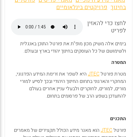
ai
ce
at
מאגרי מידע חינוכיים
מאגרי פריטים
פורטלים
בחינוך
פרויקטים בינלאומיים
l
b
s
o
A
לחצו כדי להאזין
o
p
לפריט
k
p
בימים אלה משיק מכון מופ"ת את פורטל התוכן באנגלית
ולשימושם של כל העוסקים בחינוך יהודי בארץ ובעולם.
המטרה
מטרת פורטל
JTEC
היא לשפר את זרימת המידע הפדגוגי,
המחקרי והארגוני בתחום החינוך היהודי ובכך לסייע למורי
מורים, למורים, לחוקרים ולבעלי עניין אחרים בעולם
להתעדכן בשפע הרב של פרסומים בתחום.
התכנים
פורטל
JTEC
הוא מאגר מידע הכולל תקצירים של מאמרים