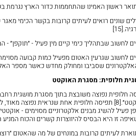
אר ראשון האמינו שהתחממות כדור הארץ נגרמת בשל ״ח
לים שונים רואים לעיתים קרובות בקשר הכימי מאגר
.[15]
ם לחשוב שבתהליך כימי קיים מין פעיל - ״תוקפן״ - המא
ים לחשוב שגרעין האטום מפעיל כמות קבועה מסוימת ש
אלקטרונים שסביבו ומחולק מחדש כאשר מספר האלקטר
ית חלופית: מסגרת האוקטט
ה חלופית נפוצה משובצת בתוך מסגרת מושגית רחבה י
״מסגרת האוקטט״.[8] תפיסה חלופית אחת שנראית נפוצה
 פעיל להשיג מבנים אלקטרוניים מסוימים - אוקטטים
יפה זו היא הבסיס להיווצרות קשרים והכוח המניע תג
וארת לעיתים קרובות במונחים של מה שהאטום ״רוצה״ 