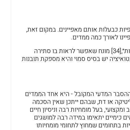
יות כבעלות אותם מאפיינים. במקום זאת,
יינו לאורך כמה ממדים.
הרעיונות החלופיים של לומדים כונו לעיתים ״תאוריות אינטואיטיביות״,[34] מונח שאפשר לראות בו סתירה
נטואיציה יש בסיס סמוי והיא מספקת תובנות
 ההסבר המדעי המקובל - היא אחד הממדים
ליטיקה או דת, שבהם ייתכן שאין הסכמה
מקצועי, בעל מומחיות רבה וניסיון חיים
ים כימיים יתאימו במידה רבה למושגים
ות בתחומים שמחוץ לתחומי מומחיותו