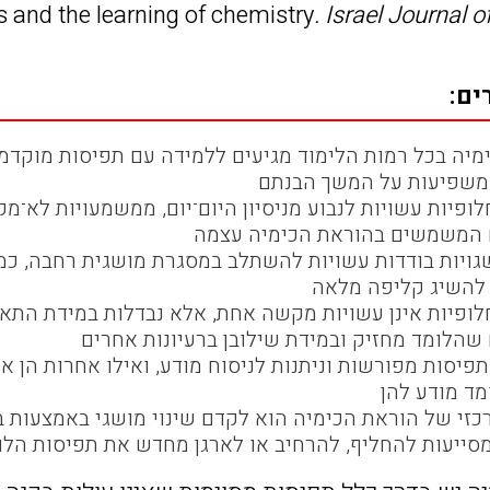
s and the learning of chemistry
. Israel Journal o
ים:
ימיה בכל רמות הלימוד מגיעים ללמידה עם תפיסות מוקדמ
משפיעות על המשך הבנתם
ופיות עשויות לנבוע מניסיון היום־יום, ממשמעויות לא־מ
 המשמשים בהוראת הכימיה עצמה
גויות בודדות עשויות להשתלב במסגרת מושגית רחבה, כמ
 להשיג קליפה מלאה
לופיות אינן עשויות מקשה אחת, אלא נבדלות במידת התאמ
שהלומד מחזיק ובמידת שילובן ברעיונות אחרים
פיסות מפורשות וניתנות לניסוח מודע, ואילו אחרות הן א
מד מודע להן
זי של הוראת הכימיה הוא לקדם שינוי מושגי באמצעות בח
סייעות להחליף, להרחיב או לארגן מחדש את תפיסות הלו