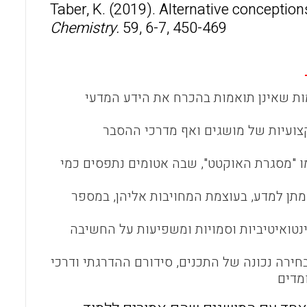
Taber, K. (2019). Alternative conception
o
A
Chemistry.
59, 6-7, 450-469
o
p
k
p
ות שאינן תואמות בהכרח את הידע המדעי
קצועיות של מושגים ואף מדרכי ההסבר
ו "מסגרת האוקטט", שבה אטומים נתפסים כמי
תן למדע, בעוצמת המחויבות אליהן, במספר
ינטואיטיביות וסמויות ומשפיעות על החשיבה
ירה נכונה של התכנים, סידורם ההדרגתי ודרכי
מדים