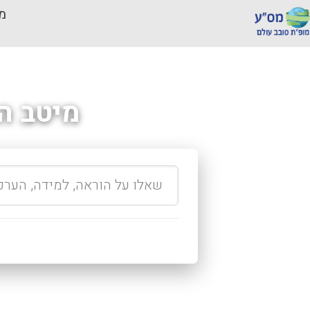
מכ
מיטב ה