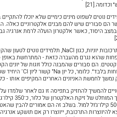
וכדומה.[21]
שר הם סבורים שיש להם מבנים אלקטרוניים כאלה. ה
במצב היסוד, כאשר אלקטרון הועלה לרמת אנרגיה גב
במקרה של תרכובות יוניות, כגון NaCl, תלמ
לפחות שהוא נגרם מהעברה כזאת - המתרחשת באופן ספ
טטים. הם סבורים שהמבנה כולל זוגות של יונים הקש
באמצעות ״כוחות בלבד״.
 נמשך לחמשת האניונים האחרים המקיפים אותו - כלומר
יים להמשיך להחזיק בתפיסה זו גם לאחר שלמדו על 
לדעת שהערך המו
של נתרן, כ־500 קילו־ג׳ול למול. בשלב זה הם אמורים להב
א להיווצרות התרכובת, ייווצרו רק אם תושקע אנרגי