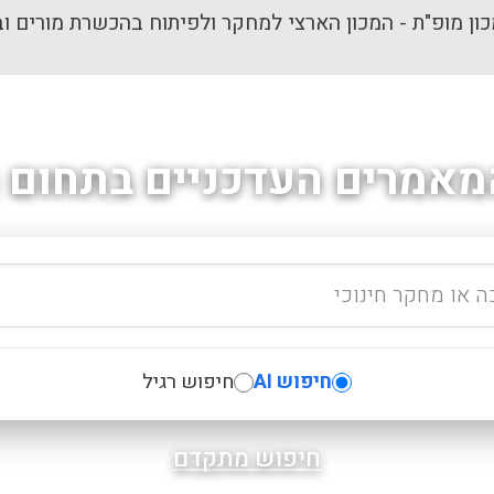
ון מופ"ת - המכון הארצי למחקר ולפיתוח בהכשרת מורים וב
מאמרים העדכניים בתחום ה
חיפוש AI
חיפוש רגיל
חיפוש מתקדם