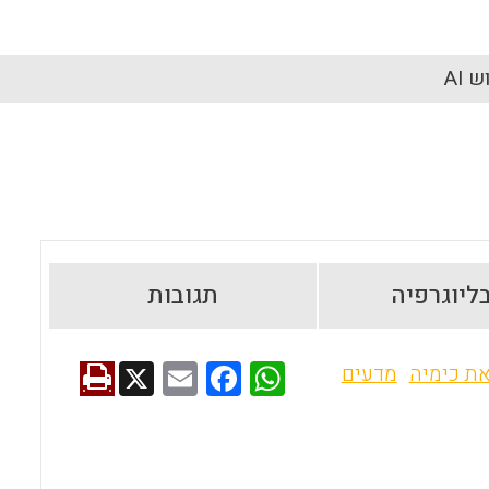
 AI
ליוגרפיה
תגובות
X
E
F
W
ת כימיה
מדעים
m
a
h
ai
ce
at
l
b
s