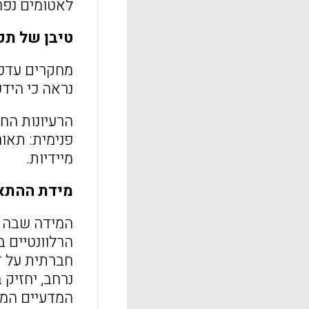
לאטומים נפר
טיבן של תפ
מחקרים עדכנ
נראה כי הידע
פנימית: תאור
מיידיות.
מידת ההתא
המידה שבה ת
הרלוונטיים ב
חברתית על דר
נרחב, יחזיק 
המדעיים המק