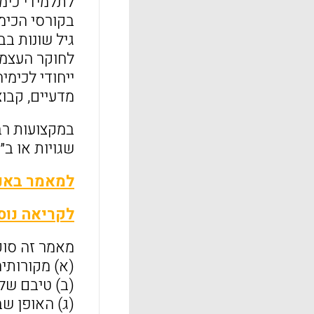
לתלמידי כימ
בקורסי הכימ
גיל שונות בב
לחוקר העצמא
ייחודי לכימי
מדעיים, קבוצ
במקצועות רב
שגויות או ב
למאמר באנ
לקריאה נוס
מאמר זה סוקר
(א) מקורותי
(ב) טיבם של 
(ג) האופן שב