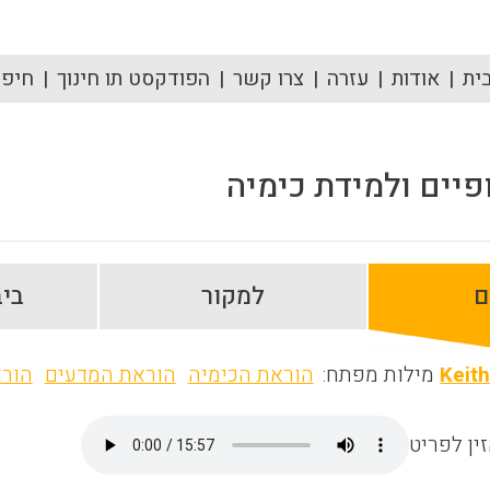
ית
אודות
עזרה
צרו קשר
הפודקסט תו חינוך
חיפוש
יים ולמידת כימיה
ם
למקור
ביב
Keit
מילות מפתח:
הוראת הכימיה
הוראת המדעים
הורא
ין לפריט