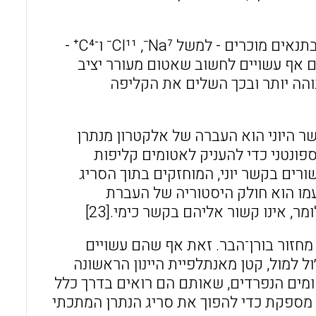
הוכח כי תלמידים נוטים לשפוט מינים כימיים שלא יוכלו להתקיים בתנאים מוכרים - למשל Na⁷⁻,‏ Cl¹¹⁻ ו־C⁴⁺ -
ם אף עשויים לחשוב שאטום מעורר יציב
והה יותר ובכך השלים את הקליפה
ידים נוטים לטעון שהקשר היוני הוא העברה של אלקטרון מנתרן
ונטני כדי להעניק לאטומים קליפות
ורים בקשר יוני, המוחזקים בתוך הסריג
 כלומר, כל יון Na⁺ קשור ליון Cl⁻ היחיד שעמו הוא חולק היסטוריה של העברת
, אינו קשור אליהם בקשר כימי.[23]
מחזור בורן־הבר. זאת אף שהם עשויים
חלט של זיקת האלקטרון של כלור, כ־350 קילו־ג׳ול למול, קטן מאנתלפיית היינון הראשונה
ין שהאטומים הנפרדים, שאותם הם רואים בדרך כלל
ה מספקת כדי להפוך את סריג הנתרן המתכתי