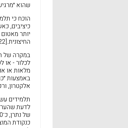
שהוא ״מרגיש״ 
כיציבים, כא
יותר מאטום 
החיצונית.[22]
לכלור - או 
מלאות או אוק
אלקטרון, ורק
תלמידים עשו
כנקודת המוצ