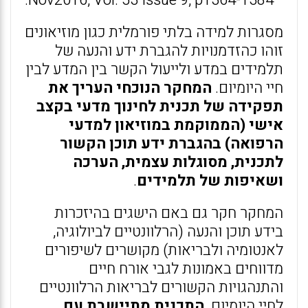
Nov2016, Vol. 53 Issue 9, p1364-1384.
מסגרות למידה בלתי פורמלית כגון מוזיאונים
זוהו כהזדמנויות להגברת ידע והנעה של
תלמידים במדע ולייעול הקשר בין המדע לבין
חיי היומיום.
המחקר הנוכחי העריך את
תפקידה של תכנית לחינוך מדעי בקצב
אישי (הממוקמת במוזיאון למדעי
הרפואה) בהגברת ידע תוכן הקשור
לתכנית, מסוגלות עצמית, הערכה
ושאיפות של תלמידים
.
המחקר חקר גם באם הישגים בהיזכרות
בידע תוכן והנעה (הרלוונטיים לביולוגיה,
לאנטומיה ולבריאות) מקושרים לשיפורים
מדווחים באמונות לגבי אורח חיים
והתנהגויות הקשורים לבריאות הרלוונטיים
לחיי היומיום.
התכנית מתיישבת עם