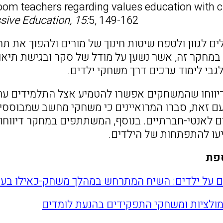
room teachers regarding values education with c
ssive Education, 15:
5, 149-162
ים לגוון ולטפח שיטות חינוך של מורים ולהפוך את ת
גבי לימוד ערכים דרך משחקי ילדים.
דיווחו שהמשחקים אפשרו להטמיע אצל התלמידים ער
 עם זאת, סברו המרואיינים כי משחקי מחשב שמבוססי
 לאנטי-חברתיים. בנוסף, המשתתפים במחקר דיווחו כ
יעו להתפתחות של הילדים.
פת
ם על ילדים: השיח המתרחש במהלך משחק-כאילו בעק
ולציות ומשחקי התפקידים בהנעת לומדים