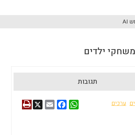
 AI
משחקי ילדים
תגובות
X
E
F
W
ם
ערכים
m
a
h
ai
ce
at
l
b
s