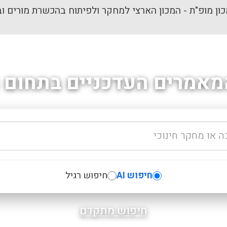
ון מופ"ת - המכון הארצי למחקר ולפיתוח בהכשרת מורים וב
מאמרים העדכניים בתחום ה
חיפוש AI
חיפוש רגיל
חיפוש מתקדם