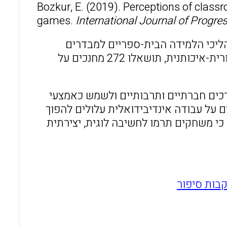
Bozkur, E. (2019). Perceptions of class
o
A
games.
International Journal of Progre
o
p
k
p
הליכי הלמידה הבית-ספריים למבדרים
ומהנים יותר. במחקר זה, אשר נשען על מודל של סקר ובגישת תיאורית-איכותנית, תושאלו 272 מחנכים על
כים חברתיים ותרבותיים ולשמש כאמצעי
ם על עבודה אינדיבידואלית עלולים להפוך
י משחקים תרמו לחשיבה לוגית, יצירתית
בות סיפור