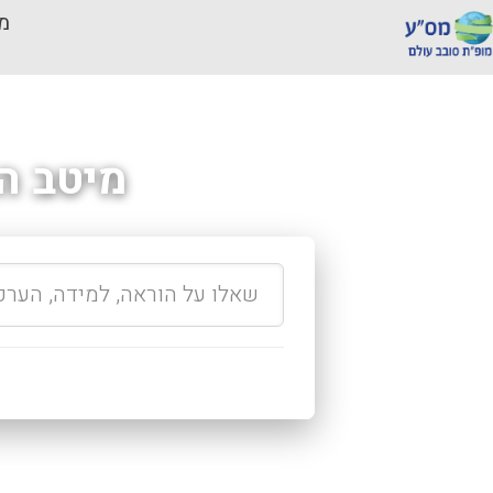
מכ
מיטב ה