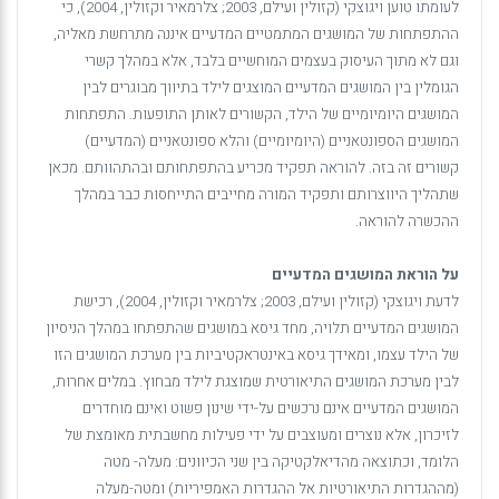
לעומתו טוען ויגוצקי (קזולין ועילם, 2003; צלרמאיר וקזולין, 2004), כי
ההתפתחות של המושגים המתמטיים המדעיים איננה מתרחשת מאליה,
וגם לא מתוך העיסוק בעצמים המוחשיים בלבד, אלא במהלך קשרי
הגומלין בין המושגים המדעיים המוצגים לילד בתיווך מבוגרים לבין
המושגים היומיומיים של הילד, הקשורים לאותן התופעות. התפתחות
המושגים הספונטאניים (היומיומיים) והלא ספונטאניים (המדעיים)
קשורים זה בזה. להוראה תפקיד מכריע בהתפתחותם ובהתהוותם. מכאן
שתהליך היווצרותם ותפקיד המורה מחייבים התייחסות כבר במהלך
ההכשרה להוראה.
על הוראת המושגים המדעיים
לדעת ויגוצקי (קזולין ועילם, 2003; צלרמאיר וקזולין, 2004), רכישת
המושגים המדעיים תלויה, מחד גיסא במושגים שהתפתחו במהלך הניסיון
של הילד עצמו, ומאידך גיסא באינטראקטיביות בין מערכת המושגים הזו
לבין מערכת המושגים התיאורטית שמוצגת לילד מבחוץ. במלים אחרות,
המושגים המדעיים אינם נרכשים על-ידי שינון פשוט ואינם מוחדרים
לזיכרון, אלא נוצרים ומעוצבים על ידי פעילות מחשבתית מאומצת של
הלומד, וכתוצאה מהדיאלקטיקה בין שני הכיוונים: מעלה- מטה
(מההגדרות התיאורטיות אל ההגדרות האמפיריות) ומטה-מעלה