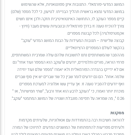
המושג המדעי-פורמאלי. התגובות אינן ספונטאניות, אלא שהשימוש
במושג המדעי נמצא בראשית תהליך הבנייתו. לטיעון, כי לכל מספר (שלם)
קיים מספר העוקב לו, התחושה האינטואיטיבית חזקה ולכן איננו חשים
צורך להוכיח טענה זו בדרך פורמאלית ובטבעיות עושים מעבר (חיוץ -
אקסטרפולציה) לכל קבוצת מספרים.
קבוצה שלישית – תגובות המעידות על הבנת המושג המדעי "עוקב"
בהקשר לעולם המספרים הרציונאליים.
מההסבר שהמשתתפים נתנו לתשובות שלהם עולה שמרבית המשתתפים,
פרחי הוראה, מורים ותלמידים, יודעים ש"עוקב הוא המספר ועוד אחד" גם
אם לא ידייקו בהגדרה הפורמאלית ולא יאמרו "מספר שלם ועוד יחידה
שלמה אחת". הם גם יודעים לומר שבין כל שני שברים יש אין סוף שברים
ואף יודעים להסביר טענה זו. אך עדיין עשו אנלוגיה למערכת מספרים
מוכרת יותר ואמרו, כי "העוקב לרבע הוא אחד ורבע", "שתי חמישיות", או "
0.26 ", מה שמראה על תפיסה מוגבלת ושגויה של המושג המתמטי "עוקב".
מסקנות
להוראה חשיבות רבה בהתמודדות עם אנאלוגיות, שלעיתים מקדמות
ולעיתים מפריעות להתפתחות של המושגים המדעים. לתיווכו של המורה
תפקיד מכריע במהלך קשרי גומלין בין מושגים מדעיים המוצגים לילד לבין