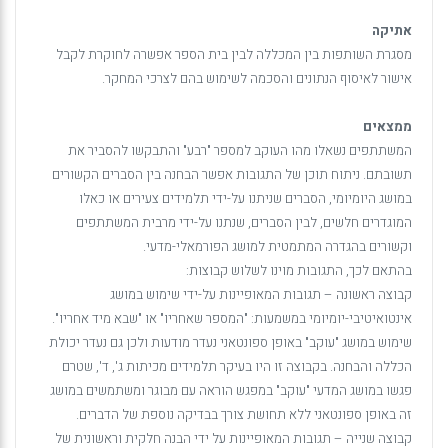
אתיקה
מסגרת השותפות בין המכללה לבין בית הספר אפשרה לחוקרת לקבל
אישור לאיסוף הנתונים והסכמה לשימוש בהם לצרכי המחקר.
ממצאים
המשתתפים נשאלו מהו העוקב למספר "רבע" והתבקשו להסביר את
תשובתם. ניתוח תוכן של התגובות אפשר הבחנה בין הסברים הקשורים
במושג היומיומי, הסברים שניתנו על-ידי תלמידים צעירים או כאלו
המוגדרים חלשים, לבין הסברים, שנתנו על-ידי מרבית המשתתפים
וקשורים בהגדרה המתמטית למושג הפורמאלי-מדעי.
בהתאם לכך, התגובות מוינו לשלוש קבוצות:
קבוצה ראשונה – תגובות המאופיינות על-ידי שימוש במושג
אינטואיטיבי-יומיומי במשמעות: "המספר שאחריו" או "שבא מיד אחריו".
שימוש במושג "עוקב" באופן ספונטאני נעדר מודעות ולכן גם נעדר יכולת
הכללה והבחנה. בקבוצה זו היו בעיקר תלמידים מכיתות ג', ד', שטרם
פגשו במושג המדעי "עוקב" במפגש הוראה עם מבוגר ומשתמשים במושג
זה באופן ספונטאני ללא תחושת צורך בבדיקה נוספת של הדברים.
קבוצה שנייה – תגובות המאופיינות על ידי הבנה חלקית וראשונית של