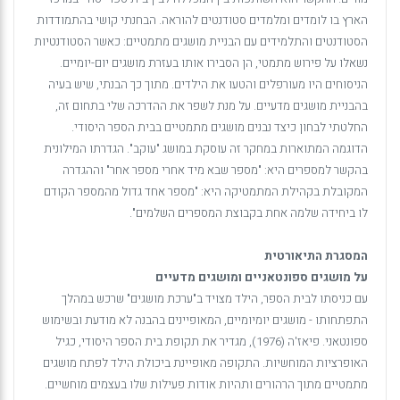
הארץ בו לומדים ומלמדים סטודנטים להוראה. הבחנתי קושי בהתמודדות
הסטודנטים והתלמידים עם הבניית מושגים מתמטיים: כאשר הסטודנטיות
נשאלו על פירוש מתמטי, הן הסבירו אותו בעזרת מושגים יום-יומיים.
הניסוחים היו מעורפלים והטעו את הילדים. מתוך כך הבנתי, שיש בעיה
בהבניית מושגים מדעיים. על מנת לשפר את ההדרכה שלי בתחום זה,
החלטתי לבחון כיצד נבנים מושגים מתמטיים בבית הספר היסודי.
הדוגמה המתוארות במחקר זה עוסקת במושג "עוקב". הגדרתו המילונית
בהקשר למספרים היא: "מספר שבא מיד אחרי מספר אחר" וההגדרה
המקובלת בקהילת המתמטיקה היא: "מספר אחד גדול מהמספר הקודם
לו ביחידה שלמה אחת בקבוצת המספרים השלמים".
המסגרת התיאורטית
על מושגים ספונטאניים ומושגים מדעיים
עם כניסתו לבית הספר, הילד מצויד ב"ערכת מושגים" שרכש במהלך
התפתחותו - מושגים יומיומיים, המאופיינים בהבנה לא מודעת ובשימוש
ספונטאני. פיאז'ה (1976), מגדיר את תקופת בית הספר היסודי, כגיל
האופרציות המוחשיות. התקופה מאופיינת ביכולת הילד לפתח מושגים
מתמטיים מתוך הרהורים ותהיות אודות פעילות שלו בעצמים מוחשיים.