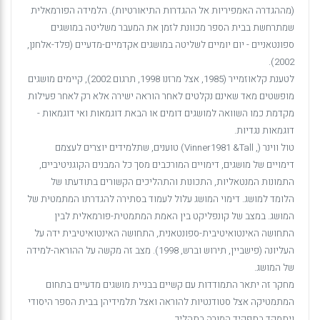
(מההגדרה האמפיריות אל ההגדרות התיאורטיות). הלמידה הפורמאלית
שמתרחשת בבית הספר מכוונת לזמן את המעבר משליטה במושגים
ספונטאניים - יום יומיים לשליטה במושגים אקדמיים-מדעיים (פלד-אלחנן,
2002).
לטענת קלאוזמייר (1985, אצל מרזנו 1998, תרגום 2002), קיימים מושגים
מופשטים מאד שאינם נקלטים לאחר הוראה ישירה אלא רק לאחר פעילות
מקדמת כמו השוואה למושגים דומים או הבאת דוגמאות ואי דוגמאות -
דוגמאות נגדיות.
טול ווינר (,
Tall
&
Vinner1981
) טוענים, שתלמידים יוצרים לעצמם
דימויים של מושגים, דימויים המורכבים מסך כל המבנים הקוגניטיביים,
התמונות המנטאליות, התכונות והתהליכים הקשורים בתודעתו של
הלומד למושג. דימוי המושג עלול לעמוד בסתירה להגדרתו המתמטית של
המושג. במצב של קונפליקט בין האמת המתמטית-פורמאלית לבין
התחושה האינטואיטיבית-ספונטאנית, התחושה האינטואיטיבית ידה על
העליונה (פישביין, תירוש וברש, 1998). מצב זה מקשה על ההוראה-למידה
של המושג.
מחקר זה יתאר התמודדות עם קשיים בבניית מושגים מדעיים בתחום
המתמטיקה אצל סטודנטיות להוראה ואצל תלמידיהן בבית הספר היסודי
ויתמקד בתפקיד המורה בתהליך.