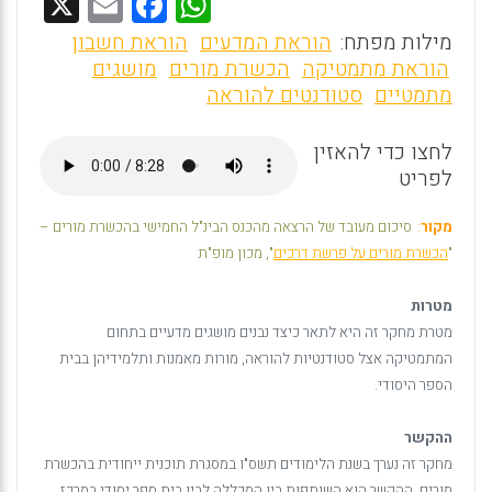
X
E
F
W
m
a
h
מילות מפתח:
הוראת המדעים
הוראת חשבון
ai
ce
at
הוראת מתמטיקה
הכשרת מורים
מושגים
מתמטיים
סטודנטים להוראה
l
b
s
o
A
לחצו כדי להאזין
o
p
לפריט
k
p
מקור
:
סיכום מעובד של הרצאה מהכנס הבינ"ל החמישי בהכשרת מורים –
"
הכשרת מורים על פרשת דרכים
", מכון מופ"ת
מטרות
מטרת מחקר זה היא לתאר כיצד נבנים מושגים מדעיים בתחום
המתמטיקה אצל סטודנטיות להוראה, מורות מאמנות ותלמידיהן בבית
הספר היסודי.
ההקשר
מחקר זה נערך בשנת הלימודים תשס"ו במסגרת תוכנית ייחודית בהכשרת
מורים. ההקשר הוא השותפות בין המכללה לבין בית ספר יסודי במרכז