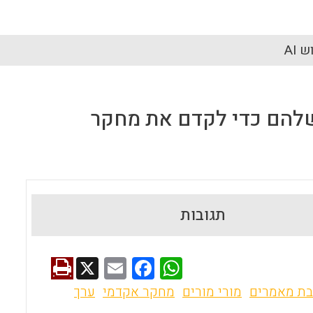
 AI
שלהם כדי לקדם את מחקר
תגובות
X
E
F
W
m
a
h
בת מאמרים
מורי מורים
מחקר אקדמי
ערך
ai
ce
at