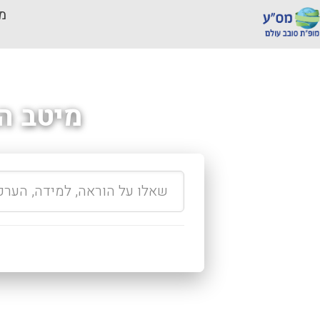
מכ
מיטב ה