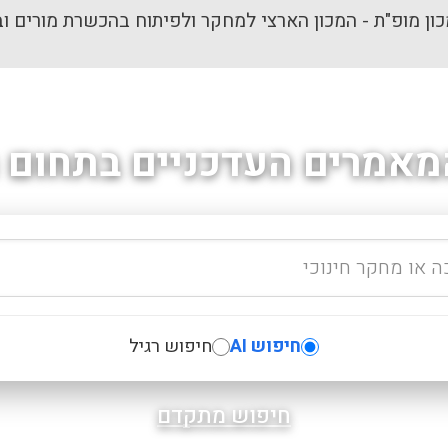
ון מופ"ת - המכון הארצי למחקר ולפיתוח בהכשרת מורים וב
מאמרים העדכניים בתחום ה
חיפוש AI
חיפוש רגיל
חיפוש מתקדם