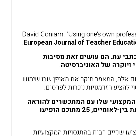
l
b
s
o
A
o
p
David Coniam. "Using one’s own professi
k
p
European Journal of Teacher Educati
תבי עת. הם עושים זאת מסיבות
י ויוקרה של האוניברסיטה
.
ום אלה, המאמר חוקר את האופן שבו שימוש
 להציע הזדמנויות ניכרות לפרסום.
 המקצועי שלו עם המתכשרים להוראה
הוביל למספר ניכר של פרסומים, 34 מתוכם הופיעו בכתבי עת בין-לאומיים, 25 מתוכם הופיעו
עו שקיים רבות בהתנסויות המקצועיות