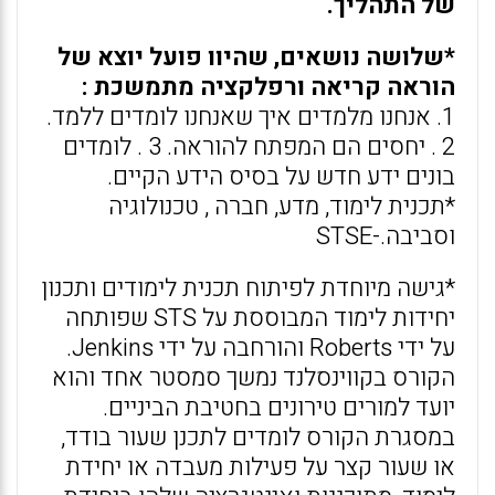
של התהליך.
*שלושה נושאים, שהיוו פועל יוצא של
הוראה קריאה ורפלקציה מתמשכת :
1. אנחנו מלמדים איך שאנחנו לומדים ללמד.
2 . יחסים הם המפתח להוראה. 3 . לומדים
בונים ידע חדש על בסיס הידע הקיים.
*תכנית לימוד, מדע, חברה , טכנולוגיה
וסביבה.-STSE
*גישה מיוחדת לפיתוח תכנית לימודים ותכנון
יחידות לימוד המבוססת על STS שפותחה
על ידי Roberts והורחבה על ידי Jenkins.
הקורס בקווינסלנד נמשך סמסטר אחד והוא
יועד למורים טירונים בחטיבת הביניים.
במסגרת הקורס לומדים לתכנן שעור בודד,
או שעור קצר על פעילות מעבדה או יחידת