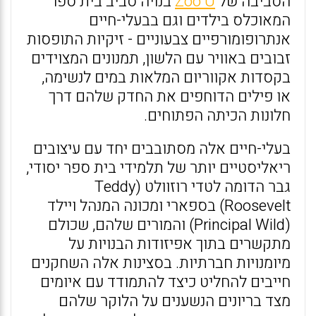
הסביבה של
Zoo U
בנויה סביב בית ספר
המאוכלס בילדים וגם בבעלי-חיים
אנתרופומורפיים צבעוניים - זיקיות התופסות
זבובים באוויר עם הלשון, תמנונים המצוידים
בקסדות אקווריום המלאות במים לנשימה,
או פילים הדוחפים את החדק שלהם דרך
חלונות הכיתה הפתוחים.
בעלי-חיים אלה מסתובבים יחד עם עיצובים
ריאליסטיים יותר של תלמידי בית ספר יסודי,
גבר הדומה לטדי רוזוולט (Teddy
Roosevelt) בספארי ומכונה המנהל ויילד
(Principal Wild) והמורים שלהם, שכולם
מתקשרים בתוך אפיזודות הבנויות על
מיומנויות חברתיות. בסצינות אלה השחקנים
חייבים להחליט כיצד להתמודד עם איומים
מצד בריונים הנשענים על הלוקר שלהם