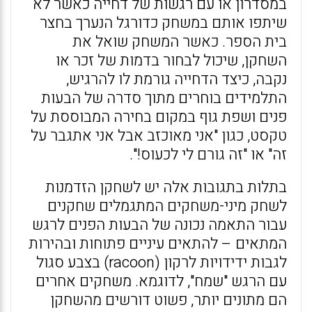
במסדרון או עם רגשות של דחייה כאשר לא
שיתפו אותם במשחק כדורגל הנערך בחצר
בית הספר. כאשר המשחק שואל את
השחקן, שיכול לבחור בדמות של זכר או
נקבה, כיצד הדחייה גורמת לו להרגיש,
התלמידים בוחרים מתוך סדרה של הבעות
פנים ושפת גוף במקום בחירה המבוססת על
טקסט, כגון "אני מאוכזב אבל אני אתגבר על
זה" או "זה גורם לי לכעוס!".
בתלות בתגובות אלה יש לשחקן הזדמנות
לשחק מיני-משחקים המתגמלים שחקנים
עבור התאמה נכונה של הבעות הפנים לרגש
המתאים – להתאים עיניים פתוחות ובהירות
לגבות ידידויות לרקון (racoon) בצבע סגול
עם הרגש "שמח", לדוגמא. משחקים אחרים
הם מתונים יותר, פשוט דורשים מהשחקן