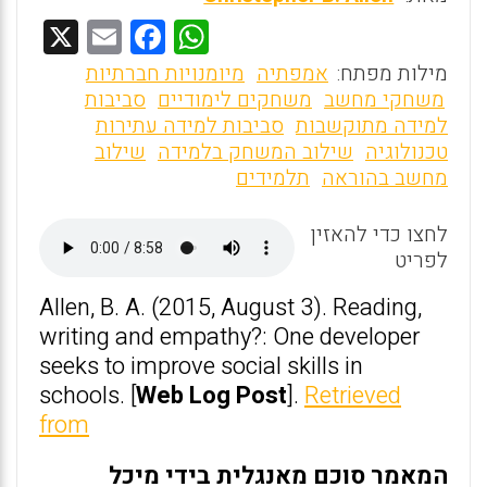
X
E
F
W
m
a
h
מילות מפתח:
אמפתיה
מיומנויות חברתיות
ai
ce
at
משחקי מחשב
משחקים לימודיים
סביבות
למידה מתוקשבות
סביבות למידה עתירות
l
b
s
טכנולוגיה
שילוב המשחק בלמידה
שילוב
o
A
מחשב בהוראה
תלמידים
o
p
לחצו כדי להאזין
p
k
לפריט
Allen, B. A. (2015, August 3). Reading,
writing and empathy?: One developer
seeks to improve social skills in
schools. [
Web Log Post
].
Retrieved
from
המאמר סוכם מאנגלית בידי מיכל