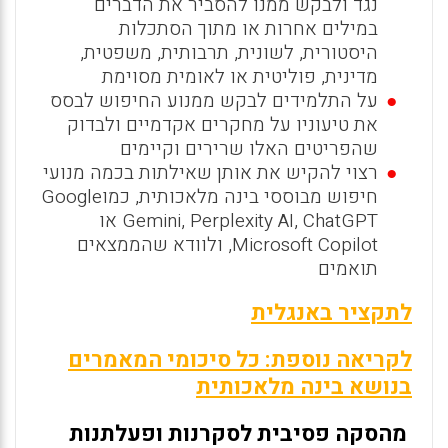
נגד ולבקש ממנו להסביר את הדברים
במילים אחרות או מתוך הסתכלות
היסטורית, לשונית, תרבותית, משפטית,
מדינית, פוליטית או לאומית מסוימת
על התלמידים לבקש ממנוע החיפוש לבסס
את טיעוניו על מחקרים אקדמיים ולבדוק
שהפריטים האלו שרירים וקיימים
רצוי להקיש את אותן שאילתות בכמה מנועי
חיפוש מבוססי בינה מלאכותית, כמוGoogle
Gemini, Perplexity AI, ChatGPT או
Microsoft Copilot, ולוודא שהממצאים
תואמים
לתקציר באנגלית
לקריאה נוספת: כל סיכומי המאמרים
בנושא בינה מלאכותית
מהסקה פסיבית לסקרנות ופעלתנות