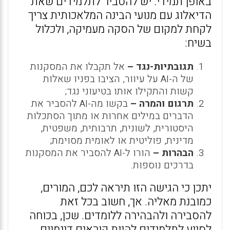
באופן תמידי. יש להסביר לתלמידים שאת
הדיאלוג עם מנועי הבינה המלאכותית צריך
לקחת למקום של הסקה מעמיקה, ולכלול
בשיח:
תגובתיות-נגד –
אל תקבלו את המסקנות
של ה-AI על עיוור, הציבו בפניו שאלות
קשות והתקילו אותו בטיעוני נגד;
תרגום והמרה –
בקשו מה-AI להסביר את
הדברים במילים אחרות או מתוך הסתכלות
היסטורית, לשונית, תרבותית, משפטית,
מדינית, פוליטית או לאומית מסוימת;
הבהרות –
הורו ל-AI להסביר את המסקנות
בדרכים נוספות.
יתכן כי הגישה הזו תיראה לכם, המורים,
כמובנת מאליה. אך, חשוב בכל זאת
להסבירה ולהבהירה ללומדים. שכן, בכוחה
לסייע לתלמידים להיות קוראים דינמיים,