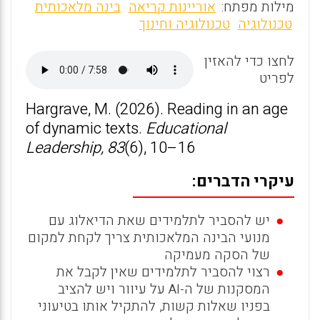
m
a
h
מילות מפתח:
אוריינות קריאה
בינה מלאכותית
ai
ce
at
טכנולוגיה
טכנולוגיה וחינוך
l
b
s
לחצו כדי להאזין
o
A
לפריט
o
p
Hargrave, M. (2026). Reading in an age
k
p
of dynamic texts.
Educational
Leadership, 83
(6), 10–16
עיקרי הדברים:
יש להסביר לתלמידים שאת הדיאלוג עם
מנועי הבינה המלאכותית צריך לקחת למקום
של הסקה מעמיקה
רצוי להסביר לתלמידים שאין לקבל את
המסקנות של ה-AI על עיוור ויש להציב
בפניו שאלות קשות, להתקיל אותו בטיעוני