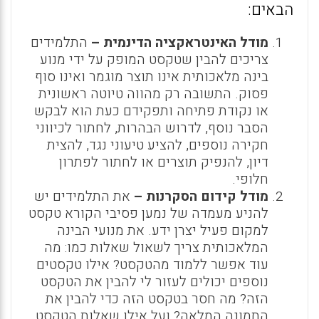
הבאים:
מודל האינטראקציה הדינמית –
התלמידים
צריכים להבין שטקסט המופק על ידי מנוע
בינה מלאכותית אינו תוצר מוגמר ואינו סוף
פסוק. התשובה רק מהווה טיוטה ראשונית
או נקודת פתיחה ותפקידם כעת הוא לבקש
הסבר נוסף, לדרוש הבהרות, לחתור לכיווני
חקירה נוספים, להציע טיעוני נגד, להצית
דיון, להנפיק תוצרים או לחתור לפתרון
חלופי.
מודל קידום הסקרנות –
את התלמידים יש
להניע מעמדה של נמען פסיבי הקורא טקסט
למקום פעיל יצרן ידע. את מנועי הבינה
המלאכותית צריך לשאול שאלות כמו: מה
עוד אפשר ללמוד מהטקסט? אילו טקסטים
נוספים יכולים לעזור לי להבין את הטקסט
הזה? מה חסר בטקסט הזה כדי להבין את
התמונה המלאה? ועל אילו שאלות הטקסט