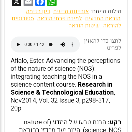
X
E
F
W
m
a
h
מילות מפתח:
אוריינות מדעית
דיון בכיתה
ai
ce
at
הוראת המדעים
למידת פרחי הוראה
סטודנטים
להוראה
שיטות הוראה
l
b
s
o
A
לחצו כדי להאזין
o
p
לפריט
k
p
Aflalo, Ester. Advancing the perceptions
of the nature of science (NOS):
integrating teaching the NOS in a
science content course.
Research in
Science & Technological Education
,
Nov2014, Vol. 32 Issue 3, p298-317,
20p
רקע:
הבנת טבעו של המדע (nature of
science, NOS), היווה יעד מרכזי בהוראת