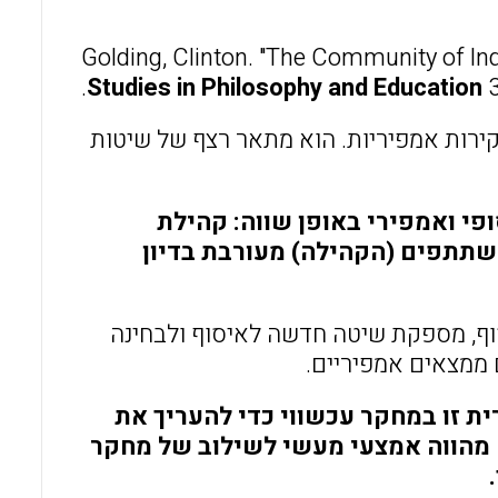
o
A
o
p
Golding, Clinton. "The Community of Inq
Studies in Philosophy and Education
3
k
p
קירות אמפיריות. הוא מתאר רצף של שיטות
 ואמפירי באופן שווה: קהילת
תתפים (הקהילה) מעורבת בדיון
סוף, מספקת שיטה חדשה לאיסוף ולבחינה
ם ממצאים אמפיריים.
 זו במחקר עכשווי כדי להעריך את
 מהווה אמצעי מעשי לשילוב של מחקר