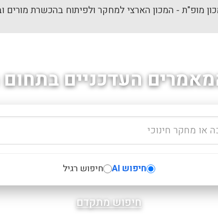
ון מופ"ת - המכון הארצי למחקר ולפיתוח בהכשרת מורים וב
מאמרים העדכניים בתחום ה
חיפוש AI
חיפוש רגיל
חיפוש מתקדם