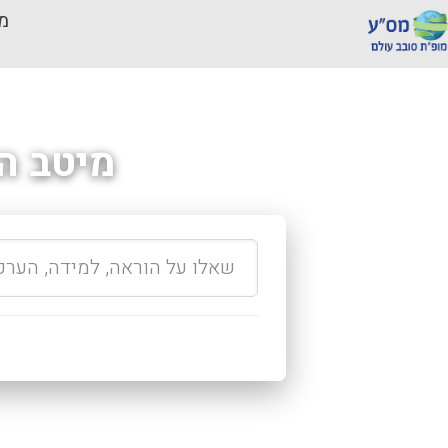
מכ
מיטב ה