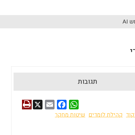
 AI
י
תגובות
X
E
F
W
m
a
h
קוד
קהילת לומדים
שיטות מחקר
ai
ce
at
l
b
s