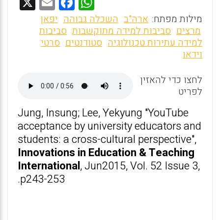
X
E
F
W
m
a
h
מילות מפתח:
ארה"ב
השכלה גבוהה
יפאן
ai
ce
at
מרצים
סביבות למידה מתוקשבות
סביבות
למידה עתירות טכנולוגיה
סטודנטים
סרטי
l
b
s
וידאו
o
A
o
p
לחצו כדי להאזין
לפריט
p
k
Jung, Insung; Lee, Yekyung "YouTube
acceptance by university educators and
students: a cross-cultural perspective",
Innovations in Education & Teaching
International
, Jun2015, Vol. 52 Issue 3,
p243-253.