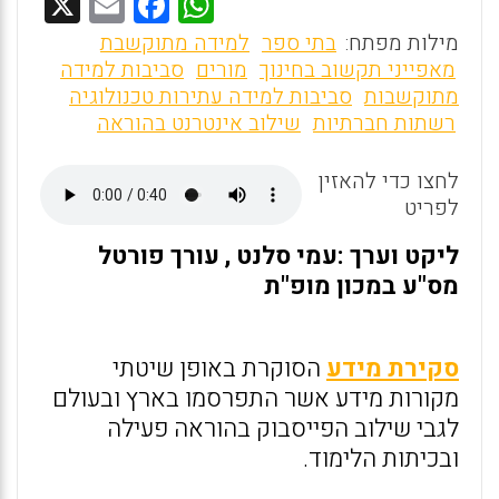
X
E
F
W
m
a
h
מילות מפתח:
בתי ספר
למידה מתוקשבת
ai
ce
at
מאפייני תקשוב בחינוך
מורים
סביבות למידה
מתוקשבות
סביבות למידה עתירות טכנולוגיה
l
b
s
רשתות חברתיות
שילוב אינטרנט בהוראה
o
A
o
p
לחצו כדי להאזין
לפריט
p
k
ליקט וערך :עמי סלנט , עורך פורטל
מס"ע במכון מופ"ת
סקירת מידע
הסוקרת באופן שיטתי
מקורות מידע אשר התפרסמו בארץ ובעולם
לגבי שילוב הפייסבוק בהוראה פעילה
ובכיתות הלימוד.