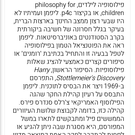
פילוסופיה לילדים, philosophy for
children, או בקיצור p4c. ליפמן ועמיתיו לא
היו שבעי רצון ממצב החינוך בארצות הברית,
בעיקר בגלל חסרונה של חשיבה ביקורתית
בקרב הסטודנטים באוניברסיטאות. ליפמן
ראה את הפוטנציאל הטמון בפילוסופיה
לטפל בבעיה זו והתחיל בכתיבת 'רומנים' או
סיפורים קצרים כאמצעי להציג שאלות
פילוסופיות. הסיפור הראשון,
Harry
Stottlemeier's Discovery
,
התפרסם
ב-1969 ויצר את הבסיס לתוכנית. ליפמן
התבסס על רעיון קהילת החקר שהגה
הפילוסוף האמריקאי צ'רלס סנדרס פירס.
קהילה כזו, בדומה לקבוצת שלושת העיוורים
הממששים פיל ומתבקשים לתארו במשל
המפורסם, היא מסגרת שבה ניתן להגיע או