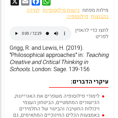
X
E
F
W
m
a
h
מילות מפתח:
גישות פילוסופיות
למידה
ai
ce
at
בקבוצות
פילוסופיה
l
b
s
לחצו כדי להאזין
o
A
לפריט
o
p
Grigg, R. and Lewis, H. (2019).
k
p
"Philosophical approaches" in:
Teaching
Creative and Critical Thinking in
Schools.
London: Sage. 139-156
עיקרי הדברים:
לימודי פילוסופיה משפרים את האוריינות,
הכישורים המתמטיים, הביטחון העצמי
ויכולות החשיבה והביטוי של התלמידים
באמצעות הכלים החינוכיים המתאימים, גם