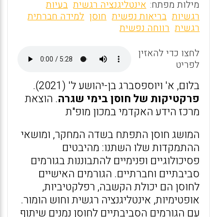
m
a
h
מילות מפתח:
אינטליגנציה רגשית
בעיות
ai
ce
at
רגשיות
בריאות נפשית
חוסן
למידה חברתית
רגשית
רווחה נפשית
l
b
s
o
A
לחצו כדי להאזין
o
p
לפריט
k
p
בלום, א' ויוספסברג בן-יהושע ל' (2021).
פרקטיקות של חוסן בימי שגרה
. הוצאת
מרכז הידע האקדמי במכון מופ"ת
המושג חוסן התפתח בשדה המחקר, ומושאי
ההתמקדות שלו השתנו: מהיבטים
פסיכולוגיים ופנימיים להתבוננות בגורמים
סביבתיים וחברתיים. הגורמים האישיים
לחוסן הם יכולת הקשבה, רפלקטיביות,
אופטימיות, אינטליגנציה רגשית וחוש הומור.
עם הגורמים הסביבתיים לחוסן נמנים שיתוף