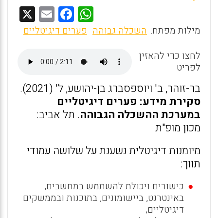
X
E
F
W
m
a
h
מילות מפתח:
השכלה גבוהה
פערים דיגיטליים
ai
ce
at
לחצו כדי להאזין
s
b
l
לפריט
o
A
o
p
בר-זוהר, ב' ויוספסברג בן-יהושע, ל' (2021).
סקירת מידע:
פערים דיגיטליים
k
p
במערכת ההשכלה הגבוהה
. תל אביב:
מכון מופ"ת
מיומנות דיגיטלית נשענת על שלושה עמודי
תווך:
כישורים ויכולת להשתמש במחשבים,
באינטרנט, ביישומונים, בתוכנות ובממשקים
דיגיטליים;