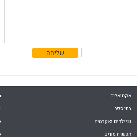
אקטואליה
מ
בתי ספר
נ
גני ילדים ואקדמיה
ס
הכשרת מורים
ס