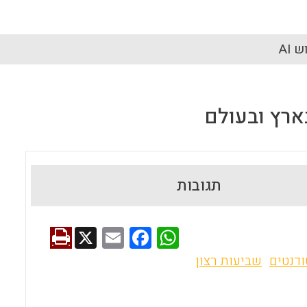
 AI
ארץ ובעולם
תגובות
X
E
F
W
m
a
h
דנטים
שביעות רצון
ai
ce
at
l
b
s