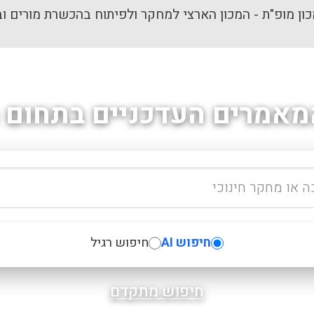
ון מופ"ת - המכון הארצי למחקר ולפיתוח בהכשרת מורים וב
מאמרים העדכניים בתחום ה
חיפוש AI
חיפוש רגיל
חיפוש מתקדם