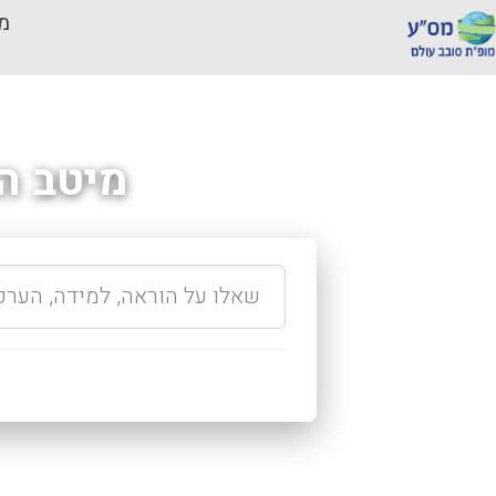
מכ
מיטב ה