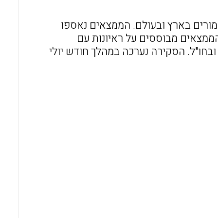
o
A
o
p
ורים בארץ ובעולם. הממצאים נאספו
 הממצאים מבוססים על ראיונות עם
k
p
בחו"ל. הסקירה נערכה במהלך חודש יולי