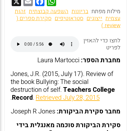
X
E
F
W
m
a
h
מילות מפתח:
בריונות
השפעה קבוצתית
זהות
ai
ce
at
עצמית
ייצוגים
סטראוטיפים
סקירת ספרים (
review )
l
b
s
o
A
לחצו כדי להאזין
o
p
לפריט
k
p
מחברת הספר:
Laura Martocci
Jones, J.R. (2015, July 17). Review of
the book Bullying: The social
destruction of self.
Teachers College
.
Record
.
Retrieved July 28, 2015
מחבר סקירת הביקורת:
Joseph R Jones
סקירת הביקורת סוכמה מאנגלית בידי