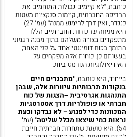
כותבת, "לא קיימים גבולות התוחמים את
הרדיפה החברתית, קיימות סנקציות מעטות
כנגדה, ואין דרך להימנע ממנה" (עמ' 27).
היא מניחה שהכוחות החברתיים הללו
מתפקדים בצורה משלהם בתוך מבנה הגמוני
התומך בכוח דומיננטי אחד על פני האחר;
בעשותם כן, כוחות אלה מפקחים על
האידיאולוגיות הנורמטיביות.
בייחוד, היא כותבת, "
מתבגרים חיים
בנקודות תרבותיות עיוורות אלה, שבהן
התנהגות אגרסיבית –הצגות של כוח
חברתי או פופולריות דרך אסטרטגיות
המכוונות כדי לפגוע – לא נבדקו וכעת
נראות כמי שיצאו מכלל שליטה
" (עמ'
54). היא טוענת שתחרות חברתית חייבת
להיות מפוקחת על-ידי החברה והחברה