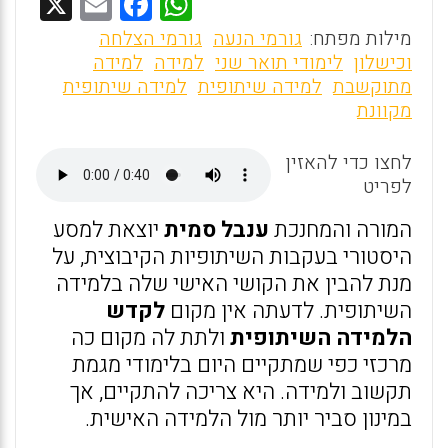
X
E
F
W
m
a
h
מילות מפתח:
גורמי הנעה
גורמי הצלחה
ai
ce
at
וכישלון
לימודי תואר שני
למידה
למידה
מתוקשבת
למידה שיתופית
למידה שיתופית
l
b
s
מקוונת
o
A
o
p
לחצו כדי להאזין
לפריט
p
k
המורה והמחנכת
ענבל סמית
יוצאת למסע
היסטורי בעקבות השיתופיות הקיבוצית, על
מנת להבין את הקושי האישי שלה בלמידה
השיתופית. לדעתה אין מקום
לקדש
הלמידה השיתופית
ולתת לה מקום כה
מרכזי כפי שמתקיים היום בלימודי מגמת
תקשוב ולמידה. היא צריכה להתקיים, אך
במינון סביר יותר מול הלמידה האישית.