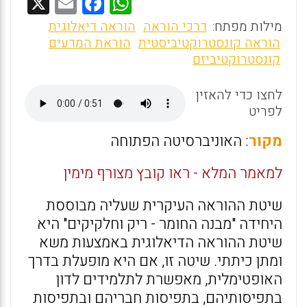
X
E
F
W
m
a
h
מילות מפתח:
דרכי הוראה
הוראה דיאלוגית
ai
ce
at
הוראה קונסטרוקטיביסטית
הוראת המדעים
קונסטרוקטיביזם
l
b
s
o
A
לחצו כדי להאזין
o
p
לפריט
k
p
מקור
: האוניברסיטה הפתוחה
למאמר המלא - ראו קובץ מצורף מימין
שיטת ההוראה העיקרית שעליה מבוססת
היחידה "מבנה החומר - ריק וחלקיקים" היא
שיטת ההוראה הדיאלוגית באמצעות משא
ומתן כיתתי. שיטה זו, אם היא מופעלת בדרך
האופטימלית, מאפשרת לתלמידים לדון
בתפיסותיהם, בתפיסות חבריהם ובתפיסות