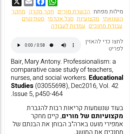
X
E
F
W
m
a
h
מילות מפתח:
הכשרת מורים
חקר מקרה
מחקר
ai
ce
at
השוואתי
מקצועיות
סגל אקדמי
סטודנטים
עבודת מחנכים
עמדות לעבודה
l
b
s
o
A
לחצו כדי להאזין
o
p
לפריט
k
p
Bair, Mary Antony. Professionalism: a
comparative case study of teachers,
nurses, and social workers.
Educational
Studies
(03055698), Dec2016, Vol. 42
Issue 5, p450-464.
בעוד שנשמעות קריאות רבות להגברת
מקצועיותם של מורים
, קיים מחקר
אמפירי מועט בארה"ב הבוחן את הבנתם של
מחנכים את המושג.