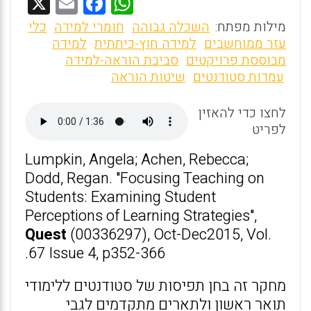
X
E
F
W
m
a
h
מילות מפתח:
השכלה גבוהה
חומרי למידה
כלי
ai
ce
at
עזר ממוחשבים
למידה חוץ-כיתתית
למידה
מבוססת פרויקטים
סביבת הוראה-למידה
l
b
s
עמדות סטודנטים
שיטות הוראה
o
A
o
p
לחצו כדי להאזין
לפריט
p
k
Lumpkin, Angela; Achen, Rebecca;
Dodd, Regan. "Focusing Teaching on
Students: Examining Student
Perceptions of Learning Strategies",
Quest
(00336297), Oct-Dec2015, Vol.
67 Issue 4, p352-366.
מחקר זה בחן תפיסות של סטודנטים ללימודי
תואר ראשון ולתארים מתקדמים לגבי