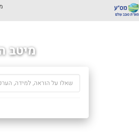
מכ
מיטב ה