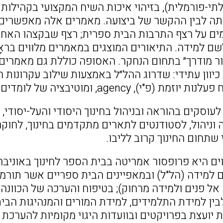
תי-פורמלית), בזיהוי איכות השיח המקצועי בקהילות
ה לבין ההקשר של ביצועה. מאמרים אלה מאפשרים 
ם על רצף התרבות הבית ספרית; רצף שבקצהו האחד
ם למידה. התיאורים המוצגים במאמרים מלוּוים בראָי
ור מודרך״ בתחום הנחקר. האסופה כוללת גם מאמרי
ת (פ"י), agency, ומוטיבציה של לומדים.
עוסקים בהוראה ובניהול בחינוך היסודי והעל-יסודי, 
וניהול, לסטודנטים לתארים מתקדמים בחינוך, לחוקרי
י שתחום החינוך קרוב לליבו.
וים היא פרופסור אמריטה בבית הספר לחינוך באוניב
למידה (הל"ל) ובמאפיינים הבית ספריים אשר תורמי
אל פנים ולמידה מרחוק); בטיפוח והערכה של הכוונה
בין למידת התלמידים, למידת המורים והמנהיגות הבי
יועצת בפרויקטים ובוועדות היגוי מקומיות להערכת 