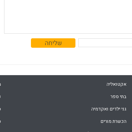
אקטואליה
מ
בתי ספר
נ
גני ילדים ואקדמיה
ס
הכשרת מורים
ס