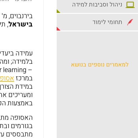
ניהול וסביבות למידה
בירנבוים, מ' (2018) [עורכת]
תחומי לימוד
בישראל
, ת
בלמידה; ומה
למאמרים נוספים בנושא
במרכז
אסופת
במידת הצורך
ומעריכים את
באמצעות הקנ
האסופה מתמק
בגורמים ובת
מתבססים על 