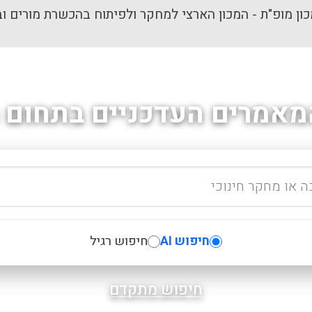
ון מופ"ת - המכון הארצי למחקר ולפיתוח בהכשרת מורים וב
מאמרים העדכניים בתחום ה
חיפוש AI
חיפוש רגיל
חיפוש מתקדם