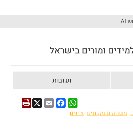
 AI
מידים ומורים בישראל
תגובות
X
E
F
W
m
a
h
משחקים מקוונים
ציונים
ai
ce
at
l
b
s