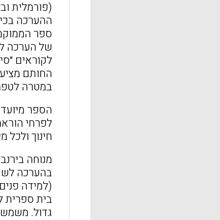
(פורמלית ובל
ההערכה בכית
ספר הממוקמי
של הערכה לש
לקוראים ״סי
במטרה לטפח פעלנות יוזמ
הספר מיועד ל
לפרחי הוראה 
חינוך ולכל מ
מנוחה בירנב
בהערכה לשם 
(למידה פנים 
בית ספרית ל
גדול. משמשת 