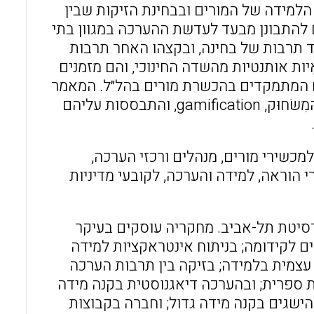
 הלמידה של המורים ובבחינת הזיקות שבין
להתבונן מבעד לעדשת ההערכה במגוון בתי
 תרבות של בחינה, ובקצהו האחר תרבות
ות אותנטיות מהשדה החינוכי, והם מזמנים
ם המתמקדים בהכשרת מורים בהל״ל. המאמר
החותם מציע כיוון עתידי: שדרוג ההל״ל באמצעות שילוב עקרונות המִשׂחוּק, gamification, והתבססות עליהם
למכשירי מורים, מנהלים ורכזי הערכה,
 הוראה, למידה והערכה, לקובעי מדיניות
רסיטת תל-אביב. מחקריה עוסקים בעיקר
ם לקידומה; בניתוח אינטראקציות למידה
 עצמית בלמידה; בזיקה בין תרבות הערכה
ת ספרית; ובהערכה דיאגנוסטית בקנה מידה
הישגים בקנה מידה גדול; וחברה בקבוצות