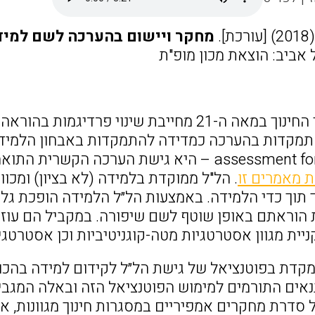
.
מחקר ויישום בהערכה לשם למידה
ל אביב: הוצאת מכון מופ"ת
עמידה ביעדי החינוך במאה ה-21 מחייבת שינו
תמקדות בהערכה כמדידה להתמקדות באבחון הלמידה
– assessment for learning – היא גישת הערכ
 מאמרים זו
. הל"ל ממוקדת בלמידה (לא בציון) ומכו
 תוך כדי הלמידה. באמצעות הל״ל הלמידה הופכת גלו
 הוראתם באופן שוטף לשם שיפורה. במקביל הם עוזר
יית מגוון אסטרטגיות מטה-קוגניטיביות וכן אסטרטגי
דת בפוטנציאל של גישת הל״ל לקידום למידה בהכוונ
נאים התורמים למימוש הפוטנציאל הזה ובאלה המגב
סדרת מחקרים אמפיריים במסגרות חינוך מגוונות, א