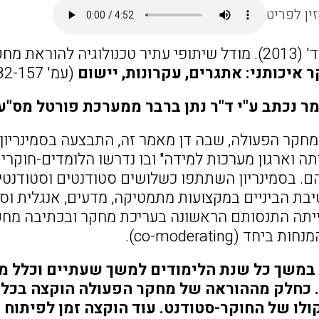
ין לפריט
חזן ול' נוטוב (עורכות),
איכותני: אתגרים, עקרונות, יישום
(עמ' 182-157). תל-אביב: מכון מופ"ת.
ר נכתב ע"י ד"ר נתן ברבר ממערכת פורטל מס"ע 
חקר הפעולה, שבה דן מאמר זה, התבצעה בסמינריון 
כיתה וארגון מערכות למידה" ובו נדרשו הלומדים-חוק
. בסמינריון השתתפו כשלושים סטודנטים וסטודנטי
בת הביניים במקצועות מתמטיקה, מדעים, אנגלית וס
הייתה התנסותם הראשונה בעריכת מחקר ובכתיבה מח
חד (co-moderating).
 במשך כל שנת הלימודים למשך שעתיים וכלל מ
כחלק מההוראה של מחקר הפעולה הוקצה בכל ש
לו של החוקר-סטודנט. עוד הוקצה זמן לפיתוח