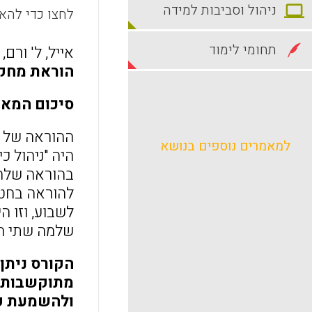
ניהול וסביבות למידה
לחצו כדי להאז
תחומי לימוד
אייל, ל' ורם, ד' (2013). מודל שיתופי עתיר טכנולוגיה להוראת מחקר פעולה. בתוך א' 
הוראת מחקר 
סיכום המאמ
ההוראה של מ
למאמרים נוספים בנושא
היה "ניהול 
בהוראה שלהם
להוראה בחטי
לשבוע, וזו 
שלמה שתי המנחות בי
הקורס ניתן
מתוקשבות. 
ולהשמעת קו