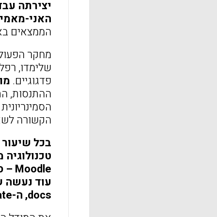
יצירתה עבדו
האני-מאמין
הממצאים באמ
מחקר הפעולה
שלימדו, רפל
פדגוגיים.
מו
ההתנסות, הת
הסמינריונית
הקשורה לשאל
בכל שיעור 
טכנולוגיה 
odle
docs, ה-Annotate ובטכניקה המוכרת של "הוספת הערה" לטקסט במעבד תמלילים של Word.