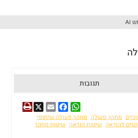
 AI
לה
תגובות
X
E
F
W
m
a
h
כיים
מחקר פעולה
מחקר פעולה שיתופי
ai
ce
at
נטים להוראה
שיטות הוראה
שיטות מחקר
l
b
s