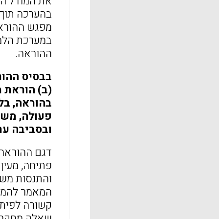
את המודל הי
בהערכה תוך 
מפגש ההוראה
במערכת הלמי
ההוראה.
בבסיס ההור
(ב) הוראת 
בהוראה, בל
פעולה, משו
ובסביבה עת
דגם ההוראה,
פתיחה, מעין 
והתנסות משו
המאמר להמחי
קשורה לפיתו
שאלה מחקר מ