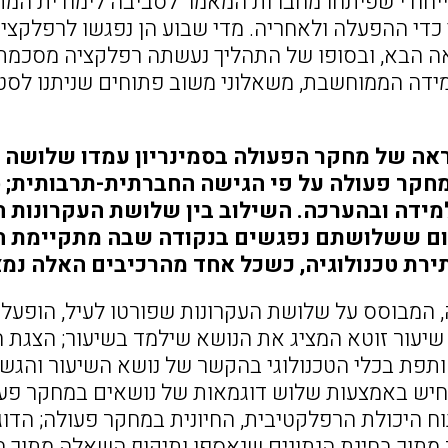
יחודי שפיתחו מחברות המאמר לסביבה לימודית המתא
כדי ההפעלה ולאחריה. מדי שבוע הן נפגשו לרפלקצי
 הבא, ובסופו של התהליך נעשתה רפלקציה מסכמת. 
דה הממוחשבת, משאלוני משוב פתוחים שניתנו לסט
אה של מחקר הפעולה בסמינריון עמדו שלושה עק
מחקר פעולה על פי הגישה החברתית-תרבותית; (
מידה ובהערכה. השילוב בין שלושת העקרונות ה
ם ששלושתם נפגשים בנקודה שבה מתקיימת הו
ירת טכנולוגיה, כשכל אחד מהרכיבים האלה נמצ
 המבוסס על שלושת העקרונות שפורטו לעיל, הופעל ב
שיעור זוטא המציג את הנושא שילמד בשיעור; הצגת הכ
תפת בכלי הטכנולוגי בהקשר של נושא השיעור והגש
ש באמצעות שלוש דוגמאות של נושאים במחקר פעו
ח היכולת הרפלקטיבית, החיונית במחקר פעולה; הד
תוך בחינת הנתונים שנאספו ותיקוף השאלה מתוך הי