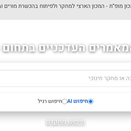
ון מופ"ת - המכון הארצי למחקר ולפיתוח בהכשרת מורים וב
מאמרים העדכניים בתחום ה
חיפוש AI
חיפוש רגיל
חיפוש מתקדם