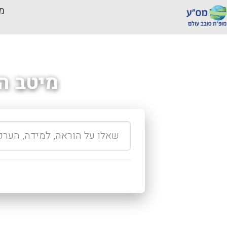
מכ
מיטב ה