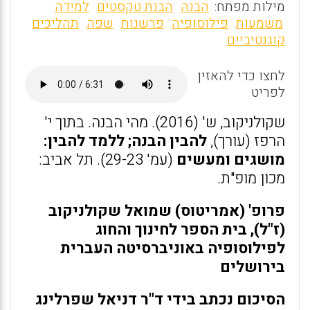
m
a
h
מילות מפתח:
הבנה
הבנת טקסטים
למידה
ai
ce
at
משמעות
פילוסופיה
פרשנות
שפה
תהליכים
קוגנטיביים
l
b
s
o
A
לחצו כדי להאזין
o
p
לפריט
k
p
שקולניקוב, ש' (2016). מהי הבנה. בתוך י'
הרפז (עורך),
להבין הבנה; ללמד להבין:
מושגים ומעשים
(עמ' 29-23). תל אביב:
מכון מופ"ת.
פרופ' (אמריטוס) שמואל שקולניקוב
(ז"ל), בית הספר לחינוך והחוג
לפילוסופיה באוניברסיטה העברית
בירושלים
הסיכום נכתב בידי ד"ר דניאל שפרלינג