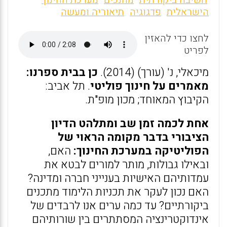
ai
ce
at
חשיבה ביקורתית
מחנכים
מערכת החינוך
הישראלית
פדגוגיה
תיאוריה ומעשה
l
b
s
o
A
לחצו כדי להאזין
o
p
לפריט
k
p
מיכאלי, נ' (עורך) (2014).
כן בבית ספרנו:
מאמרים על חינוך פוליטי
. תל אביב:
הקיבוץ המאוחד; מכון מופ"ת.
אחת לכמה זמן שב ומתלהט הדיון
הציבורי בדבר מקומה הראוי של
הפוליטיקה במערכת החינוך:
האם,
ובאילו גבולות, מותר למורים לבטא את
עמדותיהם האישיות בענייני חברה ומדינה?
האם נכון לעקר את תכניות הלימוד מתכנים
ביקורתיים? עד כמה ערים אנו לרבדים של
אינדוקטרינציה המסתתרים בין שורותיהם