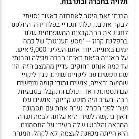
תלויה בחברה ובתרבות
.
הבנתי זאת היטב לאחרונה כאשר נסעתי
לבקר את בני, כלתי ונכדיי בפלורידה. החלטנו
לחגוג את ההתקבצות המשפחתית שלנו
בהפלגת קרוז – "מסע תענוגות" של כמה
ימים באונייה. יחד אתנו הפליגו 9,000 איש.
על האנייה הזאת ראיתי חברה מכילה והבנתי
עד כמה אנחנו רחוקים עדיין מהמצב הזה. היו
שם נופשים עם ליקויים שונים, כגון ליקויי
שמיעה וראייה, אנשים נמוכי קומה ונופשים
עם תסמונת דאון. וכולם התקבלו בטבעיות
רבה. בערב היה מופע קריוקי. אנשים עלו
ושרו לפני הקהל. נערה אחת עם תסמונת
דאון ביקשה לשיר. היא עלתה לבמה ושרה.
המראה והלבוש שלה העידו על התסמונת.
היא הייתה מכוּונת לעצמה, לא לקהל. המנחה