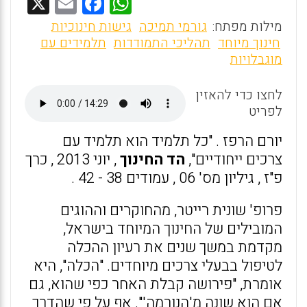
X
E
F
W
m
a
h
מילות מפתח:
גורמי תמיכה
גישות חינוכיות
ai
ce
at
חינוך מיוחד
תהליכי התמודדות
תלמידים עם
מוגבלויות
l
b
s
o
A
לחצו כדי להאזין
o
p
לפריט
k
p
יורם הרפז . "כל תלמיד הוא תלמיד עם
צרכים ייחודיים",
הד החינוך
, יוני 2013 , כרך
פ"ז , גיליון מס' 06 , עמודים 38 - 42 .
פרופ' שונית רייטר, מהחוקרים וההוגים
המובילים של החינוך המיוחד בישראל,
מקדמת במשך שנים את רעיון ההכלה
לטיפול בבעלי צרכים מיוחדים. "הכלה", היא
אומרת, "פירושה קבלת האחר כפי שהוא, גם
אם הוא שונה מ'הנורמה'". אף על פי שהדרך