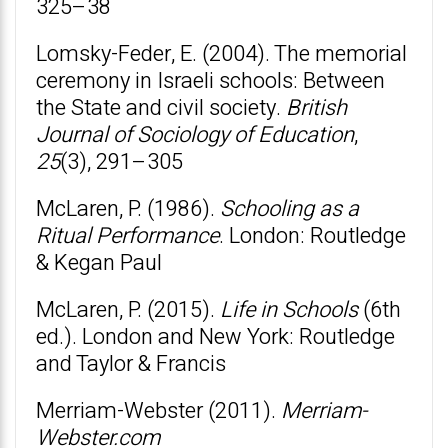
325–38
Lomsky-Feder, E. (2004). The memorial
ceremony in Israeli schools: Between
the State and civil society.
British
Journal of Sociology of Education
,
25
(3), 291–305
McLaren, P. (1986).
Schooling as a
Ritual Performance
. London: Routledge
& Kegan Paul
McLaren, P. (2015).
Life in Schools
(6th
ed.). London and New York: Routledge
and Taylor & Francis
Merriam-Webster (2011).
Merriam-
Webster.com