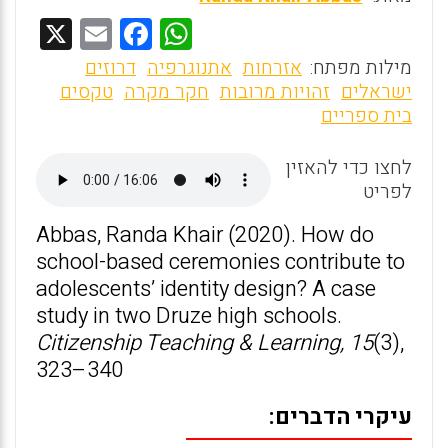
X
E
F
W
m
a
h
מילות מפתח:
אזרחות
אתנוגרפיה
דרוזים
ai
ce
at
ישראלים
זהויות מרובות
חקר מקרה
טקסים
בית ספריים
l
b
s
o
A
לחצו כדי להאזין
o
p
לפריט
k
p
Abbas, Randa Khair (2020). How do
school-based ceremonies contribute to
adolescents’ identity design? A case
study in two Druze high schools.
Citizenship Teaching & Learning,
15
(3),
323–340
עיקרי הדברים: