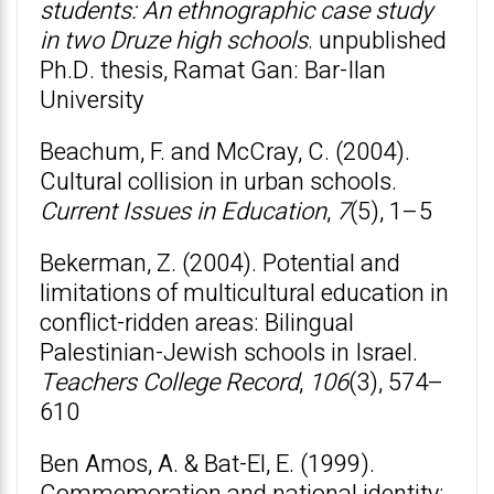
students: An ethnographic case study
in two Druze high schools
. unpublished
Ph.D. thesis, Ramat Gan: Bar-Ilan
University
Beachum, F. and McCray, C. (2004).
Cultural collision in urban schools.
Current Issues in Education
,
7
(5), 1–5
Bekerman, Z. (2004). Potential and
limitations of multicultural education in
conflict-ridden areas: Bilingual
Palestinian-Jewish schools in Israel.
Teachers College Record
,
106
(3), 574–
610
Ben Amos, A. & Bat-El, E. (1999).