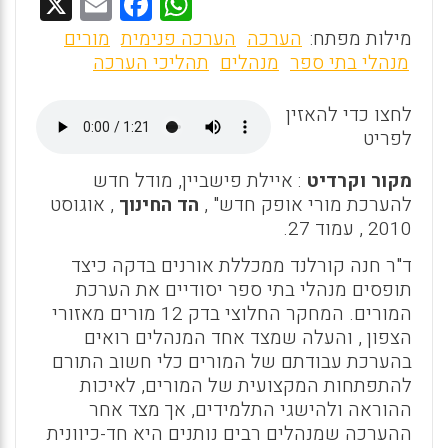
X
E
F
W
m
a
h
מילות מפתח:
הערכה
הערכה פנימית
מורים
ai
ce
at
מנהלי בתי ספר
מנהלים
תהליכי הערכה
l
b
s
לחצו כדי להאזין
o
A
לפריט
o
p
מקור וקרדיט
: איילת פישביין, מודל חדש
k
p
להערכת מורי אופק חדש" ,
הד החינוך
, אוגוסט
2010 , עמוד 27.
ד"ר חנה קורלנד ממכללת אורנים בדקה כיצד
תופסים מנהלי בתי ספר יסודיים את הערכת
המורים. המחקר החלוצי בדק 12 מורים מאזורי
הצפון , והעלה שמצד אחד המנהלים רואים
בהערכת עבודתם של המורים כלי חשוב התורם
להתפתחות המקצועית של המורים, לאיכות
ההוראה ולהישגי התלמידים, אך מצד אחר
ההערכה שמנהלים רבים נותנים היא חד-כיוונית