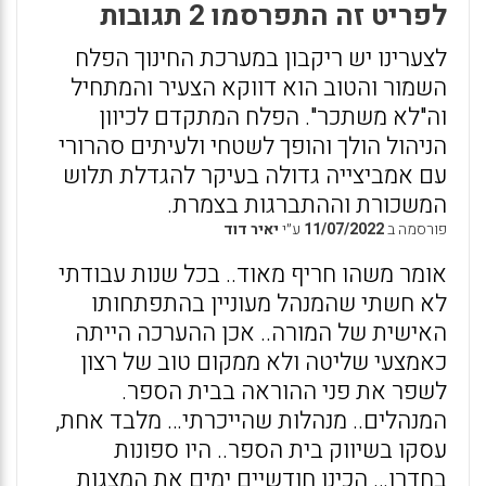
לפריט זה התפרסמו 2 תגובות
לצערינו יש ריקבון במערכת החינוך הפלח
השמור והטוב הוא דווקא הצעיר והמתחיל
וה"לא משתכר". הפלח המתקדם לכיוון
הניהול הולך והופך לשטחי ולעיתים סהרורי
עם אמביצייה גדולה בעיקר להגדלת תלוש
המשכורת וההתברגות בצמרת.
פורסמה ב
11/07/2022
ע״י
יאיר דוד
אומר משהו חריף מאוד.. בכל שנות עבודתי
לא חשתי שהמנהל מעוניין בהתפתחותו
האישית של המורה.. אכן ההערכה הייתה
כאמצעי שליטה ולא ממקום טוב של רצון
לשפר את פני ההוראה בבית הספר.
המנהלים.. מנהלות שהייכרתי… מלבד אחת,
עסקו בשיווק בית הספר.. היו ספונות
בחדרן… הכינו חודשיים ימים את המצגות