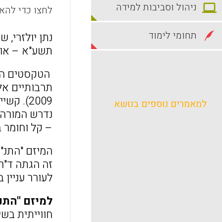
ניהול וסביבות למידה
לחצו כדי להאז
תחומי לימוד
נתן יולזרי, 
תשע"א – אוגוסט 2011. עמ
הטקסטים המק
2009). 
למאמרים נוספים בנושא
נדרש המורה ל
– קל וחומר 
המיזם "התנ"ך
זה הגתה ד"ר
לעורר עניין 
למיזם "התנ"
חווייתית בש