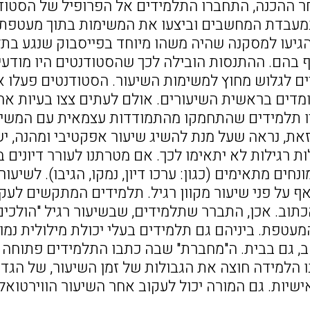
ר ההכנה, התחברו התלמידים אל הפרופיל של הסטו
עבדת המחשבים וביצעו את המשימות בתוך מעטפת 
גיעו למסקנה שהיה משהו מיוחד בפייסבוק שנגע בתלמ
 בהם. ההתנסות הובילה לכך שהסטודנטים היו מודעי
יים לגלוש מחוץ למשימות השיעור. הסטודנטים פעלו 
ומדים בראשית השיעורים. אולם לעתים צצו בעיות אחר
ו תלמידים שהתחמקו מהתמודדות עצמאית עם המשימ
זאת, נראה שעל מנת להשיג שיעור אפקטיבי ומהנה, י
ת רגילות לא יתאימו לכך. אם מטרתנו לעורר דיונים 
ים מתאימים (כגון: ערכו דיון, נמקו, הגיבו). לשיעור
ואף על פני שיעור מקוון רגיל. תלמידים המתקשים לע
וב. אכן, התברר שתלמידים, שבשיעור רגיל "הולכים 
עטפת. ביניהם גם תלמידים בעלי יכולת מילולית נמוכ
, גם בבית. ה"מחברת" שבה כתבו התלמידים פתוחה לכ
ו הלמידה חוצה את הגבולות של זמן השיעור, של הגדר
שיות. גם המורה יכול לעקוב אחר השיעור הווירטואלי