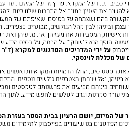
רי סביב תכניו של המקרא. ערוץ זה של המיזם נועד 
 להשיב את העניין בתנ"ך אל התרבות שלנו כיום: להז
קשורה בהם ושצמחה על בסיסם. שאיפתם של המעורבי
 עצמן וביניהן לבין קהל הגולשים, מבוגרים כצעירים.
ת אישיות, המסבירות את מעזיהן, את מניעיהן ואת ר
עשה, הופך הוא ל"שחקן" על הבמה, על בסיס הידע שר
יסבוק
על ידי המדריכים הפדגוגים למקרא (ד"ר שי
 של מכללת לוינסקי
.
ת הסטטוסים, החלו הדמויות המקראיות ואנשים אחר
 ביניהן, ואל שיחתן מצטרפים גולשים נוספים. התכתב
שוחחים ביניהם מביעים את פרשנותם לטקסטים ומביאי
ני עורר סקרנות וגרם לגולשים לחפש מידע. לתוך הדי
 של המיזם, יושם הרעיון בבית הספר בעזרת ה
כים הפדגוגים בנו שיעורים בפייסבוק לתלמידים משכ