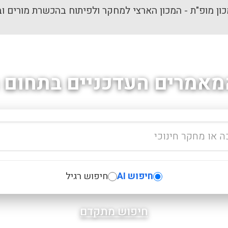
ון מופ"ת - המכון הארצי למחקר ולפיתוח בהכשרת מורים וב
מאמרים העדכניים בתחום ה
חיפוש AI
חיפוש רגיל
חיפוש מתקדם