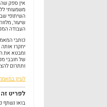
אין ספק שהמ
משמעותי ללמ
השיתופי שבו,
שיעור, מלוו
העבודה המקו
כותבי המאמר
יחקרו אותה ו
ומבטא את הל
של חובבי מקר
ותתרום להצפ
לעיון במאמר
לפריט זה התפ
בואו נשתף פ