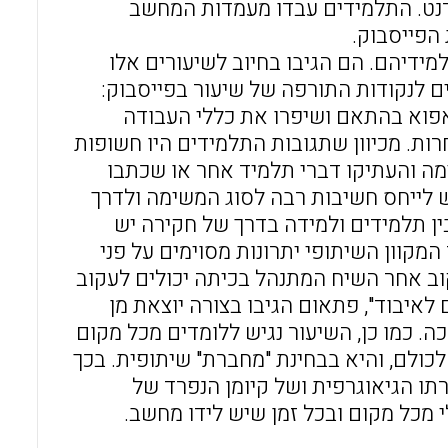
דנט. התלמידים עבדו מעמדות המחשב
הפייסבוק.
ידיהם. הם הגיבו בחיוב לשיעורים אלו
ם לנקודות התורפה של שיעור בפייסבוק:
אפוא בהתאם ושיפרו את כללי העבודה
ות. מכיוון שתגובות התלמידים היו חשופות
ה והעתיקו דברי תלמיד אחר או שכתבו
ש לייחס חשיבות רבה לסוג המשימה ולדרך
בין תלמידים ולמידה בדרך של חקירה יש
 המקוון השיתופי יתרונות מסוימים על פני
קוב אחר השיח המתנהל בכיתה יכולים לעקוב
לאיבוד", פתאום הגיבו בצורה יוצאת מן
ה. כמו כן, השיעור נגיש ללומדים מכל מקום
ולם, והיא בבחינת "מחברת" שיתופית. בכך
תו הגיאוגרפית ושל קיומן הנפרד של
 מכל מקום ובכל זמן שיש לידו מחשב.