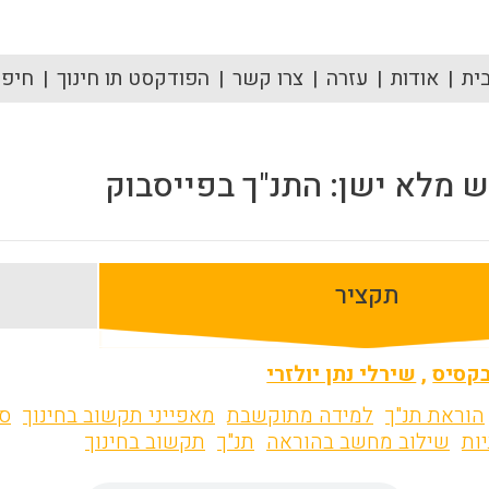
ית
אודות
עזרה
צרו קשר
הפודקסט תו חינוך
חיפוש
 מלא ישן: התנ"ך בפייסבוק
תקציר
בקסיס
,
שירלי נתן יולזרי
הוראת תנ"ך
למידה מתוקשבת
מאפייני תקשוב בחינוך
סב
ות
שילוב מחשב בהוראה
תנ"ך
תקשוב בחינוך