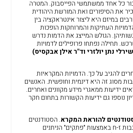
עבור כל אחד ממשתמשי הפייסבוק. המטרה
כיר את הסיפורים ואת המורשת היהודית
ם במיזם היא ליצור אינטראקציה בין
 הדמויות העתיקות והמרוחקות הופכות
גשותיהן. הגולש המייצג את הדמות נדרש
כש. תחילה נפתחו פרופילים לדמויות
רלי נתן יולזרי וד"ר אילן אבקסיס)
ים להגיב על כך. הדמויות המקראיות
ות מסוג זה היא דינמית וחופשית. האנשים
ם ידיעות ממאגרי מידע מקוונים ואחרים.
ון נוספו גם ידיעות הקשורות בתחום חקר
סטודנטים להוראת המקרא
. הסטודנטים
בות ז-ח באמצעות "פתקים" הניתנים