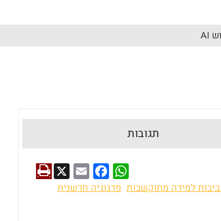
 AI
תגובות
X
E
F
W
m
a
h
יבות למידה מתוקשבות
פדגוגיה חדשנית
ai
ce
at
l
b
s