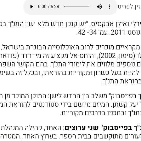
ין לפריט
שירלי ואילן אבקסיס. "יש קנקן חדש מלא ישן: התנ"ך בפ
' 34- 42.
ראיים מוכרים לרוב האוכלוסייה הבוגרת בישראל, 
קשיים נוספים מלווים את לימודי התנ"ך, בהם הקושי השפ
היות בעל כשרון ומקוריות בהוראתו, ובכלל זה בשימו
בהוראת התנ"ך.
 בפייסבוק" משלב בין החדש לישן: התוכן המוכר מן ה
 יעל קשתן. המיזם מיושם בידי סטודנטים להוראת המק
בתנ"ך ובתכניו בדרכים מקוריות.
ך בפייסבוק" שני ערוצים
: האחד, קהילה המנהלת 
יעורים מתוקשבים בבית הספר. בערוץ האחד, המטרה 