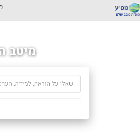
מכ
מיטב ה