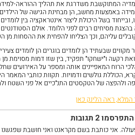
דיה המתוקשבת משדרגת את תהליך ההוראה-למידה ב
ידה באמצעות מחשב, הן מבחינת הגישה של הילדים לש
 ובייחוד בשל היכולת ליצור אינטראקציה בין לומדים
ה בהצגת מסיחים רבים לפני הלומד. אולם הסטודנטים
בלים עליהם, וכך הצליחו להפחית את ההסחות מן הש
 מקווים שבעתיד הן לומדים בוגרים הן לומדים צעיר
את רקעה ו"ישחקו" תפקיד, בין שזו דמות מסוימת מן
כי הרוח המאפיינים אותה ומספר על האירועים שחלו 
א, הכוללת גולשים ודמויות. תקוות כותבי המאמר הי
ה ולהפצה של הטקסטים התנ"כיים אל פני השטח ולה
 המלא, ראה הלינק כאן
רסמו 2 תגובות
עולה. אני כותבת בשם מקראנט ואני חושבת שפגשנו 