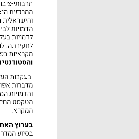
תרבותי-ציבו
המרכזית היא
והישראלית ה
הדמויות לבין
לדמויות בעלו
לחקירתה. למ
מקראיות בפי
והסטודנטים
בעקבות העלא
מדברות אפוא
והדמויות המ
הטקסט החיצו
המקרא.
בערוץ האחר
בסיוע המדרי