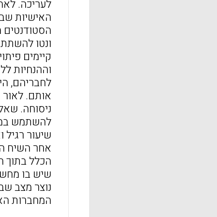
לעריכה. לאח
האישיות שבמ
הסטודנטים ה
ונטו להשתתף
קיימים פיתו
וההנחיות לל
לחבריהם, הי
אותם. לאור 
ניסוחה. שאלו
להשתמש במונח
שיעור רגיל 
אחר השיח הכת
הכלל בתוך המ
שיש בו מחשב
נוצר מצב שב
המחברות האי