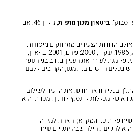
o
A
o
p
ייסבוק".
ביטאון מכון מופ"ת
, גיליון 46. אב
k
p
אולם הדורות הצעירים מתרחקים מיסודות
תרבותיים אלו (סימון, 2002), והיחס אל מקצוע זה מידרדר (פדואה, 1986; שקדי, 2000; עירם, 2001; בן-איון,
תי. על מנת לעורר את העניין בקרב בני הנוער
ש בכלים חדשים בני זמננו, הקרובים ללבם
תנ"ך בכלי הוראה חדש. את הרעיון לשילוב
רא של מכללות לוינסקי לחינוך. מטרתו היא
שיח על תוכני המקרא; והאחר, למידה
היא להקים קהילה שבה יתקיים שיח