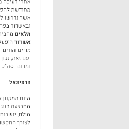
אשר נדרשו למ
ובאשדוד בפרט
מלאים
מהבית 
אשדוד
הופעל
מורים והורים
ומדובר סה"כ על 30-40 בתי ספר מתוך אלפים בהם יש תלמידים וגם מורים 
הרציונאל
היום המקוון א
מתבצעת בזוגו
מולם, יושבות
לצורך התקשור