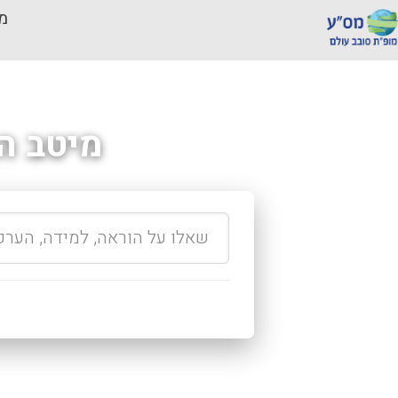
מכ
מיטב ה