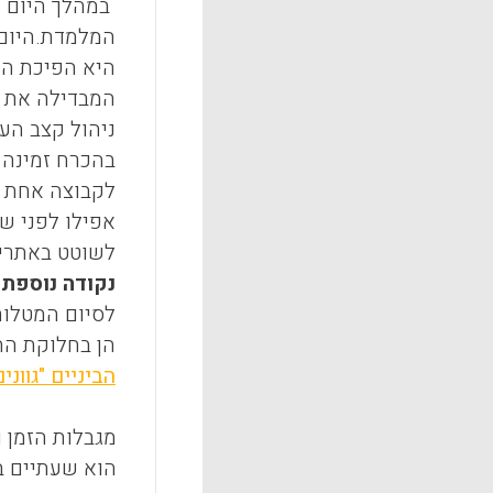
במהלך היום ה
המלמדת.היום 
היא הפיכת הת
המבדילה את ה
ניהול קצב הע
בהכרח זמינה 
לקבוצה אחת ו
אפילו לפני ש
לשוטט באתרים
נקודה נוספת 
לסיום המטלות
הן בחלוקת הת
הביניים "גווני
מגבלות הזמן 
הוא שעתיים ב