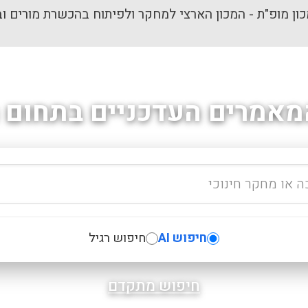
ון מופ"ת - המכון הארצי למחקר ולפיתוח בהכשרת מורים וב
מאמרים העדכניים בתחום ה
חיפוש AI
חיפוש רגיל
חיפוש מתקדם