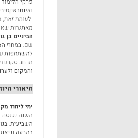
פרקי הלימוד ב
ואינטראקטיבי 
לעומת זאת, ב
מאתגרות שאינ
הביניים בן גו
שם. במחוז הצפ
להשתתפות של 
מרחב סקרנות 
והמקום ולערוך
תיאורי היוזמו
ימי לימוד מקו
השנה נכנסה ה
השביעית. בנו
בהבעה וגיאוגר