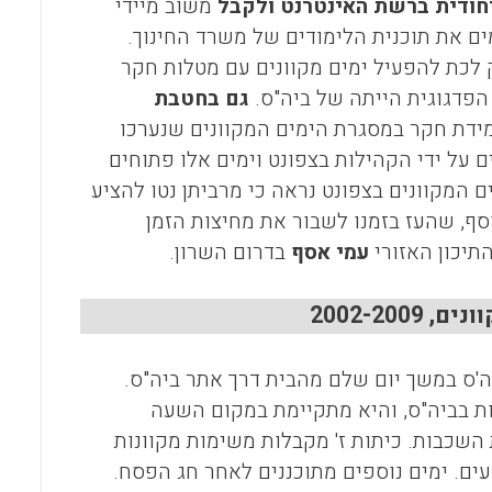
חודית ברשת האינטרנט ולקבל
משוב מיידי
ים את תוכנית הלימודים של משרד החינוך.
 לכת להפעיל ימים מקוונים עם מטלות חקר
הפדגוגית הייתה של ביה"ס.
גם בחטבת
מידת חקר במסגרת הימים המקוונים שנערכו
 על ידי הקהילות בצפונט וימים אלו פתוחים
 המקוונים בצפונט נראה כי מרביתן נטו להציע
סף, שהעז בזמנו לשבור את מחיצות הזמן
תיכון האזורי
עמי
אסף
בדרום השרון.
2002-20
ה'ס במשך יום שלם מהבית דרך אתר ביה"ס.
ת בביה"ס, והיא מתקיימת במקום השעה
השכבות. כיתות ז' מקבלות משימות מקוונות
עים. ימים נוספים מתוכננים לאחר חג הפסח.