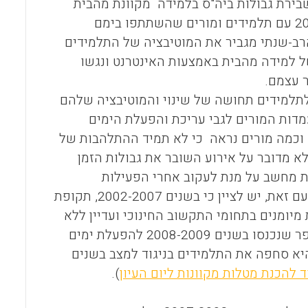
שבירת גבולות ביה"ס בלמידה מקוונת מהבית
נשמר בכל היוזמות המתוארות במסמך זה. ראיונות שנערכו ב2004 וב2006 עם תלמידים ומורים שהשתתפו בימם
 הרב-שנתי מגביר את המוטיבציה של התלמידים
 למידה מהבית באמצעות האינטרנט ונגשו
 עצמם.
לתלמידים תחושה של שינוי והמוטיבציה שלהם
מדות המורים לגבי עריכת והפעלת הימים
 וכמה מורים נראה כי לא תמיד ההתלהבות של
 מדובר על אירוע השובר את גבולות הזמן
ת מחשב על מנת לעקוב אחרי הפעילות
בפורומים הממוחשבים, לבדוק עבודות ולהעריך בסדר יום מקוצר ומהיר. עם זאת, יש לציין כי בשנים 2002-2007, תקופת
מיומנים בתחומי התקשוב החינוכי ועדיין ללא
הפנמה ללמידה מקוונת בעידן ההוראה המקוונת. מעקב אחר כמה בתי ספר שנכנסו בשנים 2008-2009 להפעלת ימים
יא סחפה את התלמידים בניגוד למצב בשנים
 להכנת מטלות מקוונות ליום העיון
).