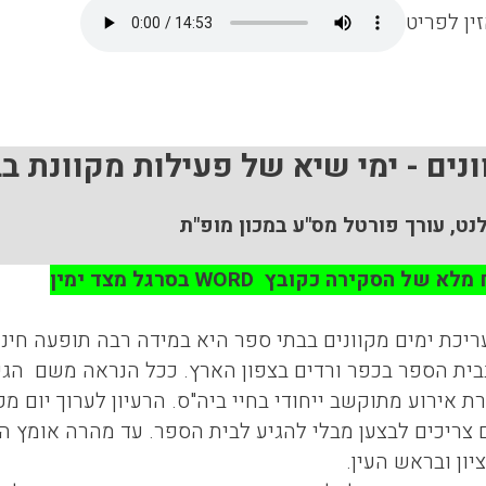
ין לפריט
ונים - ימי שיא של פעילות מקוונת ב
לנט, עורך פורטל מס"ע במכון מופ"ת
 מלא של הסקירה כקובץ
WORD
בסרגל מצד ימין
יכת ימים מקוונים בבתי ספר היא במידה רבה תופעה חינוכ
נת 2001 בבית הספר בכפר ורדים בצפון הארץ. ככל הנראה משם
ת אירוע מתוקשב ייחודי בחיי ביה"ס. הרעיון לערוך יום מ
צריכים לבצען מבלי להגיע לבית הספר. עד מהרה אומץ הר
יון ובראש העין.