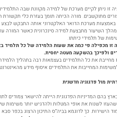
גיה זו ניתן לקיים מערכת של למידה מקוונת שבה התלמידי
רים מתוקשבים. מורה הכיתה תומך בעזרת כלי תקשורת ה
אמצעות מערכת הדואר האלקטרוני אותה התבקש לבצע בב
מהלך השיעור מתבצעת למידה סינכרונית כאשר המורה עונה
ימות של תלמידי כיתתו.
 זו מכפילה פי כמה את שעות הלמידה של כל תלמיד ב
ים ולפיכך בהשקעה מעטה יחסית.
ו מחייבת את כל התלמידים בעצמאות רבה בתהליך הלמידה.
משימות המחייבות את התלמידים איסוף מידע מהאינטרנט 
תית מול פדגוגיה חדשנית
בארץ בהם המדיניות הפדגוגית הייתה להישאר צמודים לתוכ
 שהעזו לשנות את אופי המטלות ולהדגיש יותר משימות של
מוד הישירות. כך לדוגמא בביה"ס התיכון הרצוג בכפר סבא