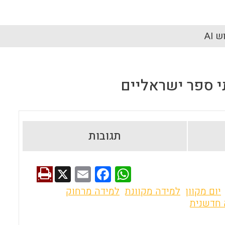
 AI
י ספר ישראליים
תגובות
X
E
F
W
m
a
h
יום מקוון
למידה מקוונת
למידה מרחוק
ai
ce
at
 חדשנית
l
b
s