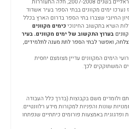
אחרי דעיכה מסוימת של תופעת אירועי "ימים מקוונים" בבתי הספר הישראליים בשנים 2007-2008, חלה התעוררות
 להפעלתם בעקבות מצב החרום בדרום הארץ בראשית 2009. אז נערכו ימים מקוונים בבתי הספר בעיר אשדוד
ון החיובי שצברו בתי הספר בדרום הארץ בכלל
ילות השיא בתקשוב החינוכי
כימים מקוונים
וונים
בערוץ התקשוב של ימים מקוונים.
בעיר
צלחה, ואפשר לבתי הספר לתת מענה לתלמידים,
ים חלק באירועי הימים המקוונים עדיין מצומצם יחסית
ביתם ולומדים משם בקבוצות (בדרך כלל העבודה
ויות שונות והפניות למקורות מידע רלוונטיים.
ת ופדגוגית באמצעות פורומים כיתתיים שנפתחו