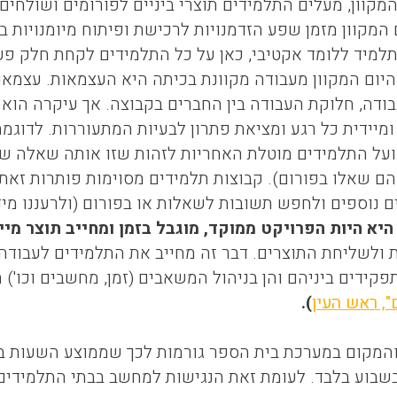
מקוון, מעלים התלמידים תוצרי ביניים לפורומים ושולחים
המקוון מזמן שפע הזדמנויות לרכישת ופיתוח מיומנויות ב
למיד ללומד אקטיבי, כאן על כל התלמידים לקחת חלק פע
יום המקוון מעבודה מקוונת בכיתה היא העצמאות. עצמאות
בודה, חלוקת העבודה בין החברים בקבוצה. אך עיקרה הוא 
ומיידית כל רגע ומציאת פתרון לבעיות המתעוררות. לדוגמ
על התלמידים מוטלת האחריות לזהות שזו אותה שאלה ש
הם שאלו בפורום). קבוצות תלמידים מסוימות פותרות זאת
 נוספים ולחפש תשובות לשאלות או בפורום (ולרעננו מיד
היא היות הפרויקט ממוקד, מוגבל בזמן ומחייב תוצר מיי
 ולשליחת התוצרים. דבר זה מחייב את התלמידים לעבודה ש
פקידים ביניהם והן בניהול המשאבים (זמן, מחשבים וכו') 
ם", ראש העין
).
והמקום במערכת בית הספר גורמות לכך שממוצע השעות ב
שבוע בלבד. לעומת זאת הנגישות למחשב בבתי התלמידים 