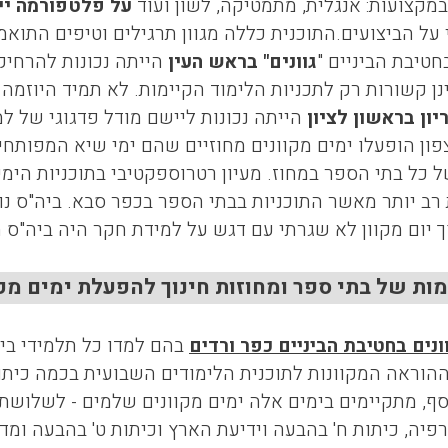
מקצועות: אנגלית, מתמטיקה, לשון ועוד
על פלטפורמה יי
על הביצועים.התוכנית כללה מגוון תרגילים וטיפים התואמ
חטיבת הביניים "
גוונים" בראש העין
הייתה נכונות להרחיק
ן קשורות רק לתכניות הלימוד הקיימות. לא תמיד היוזמה 
ריון בראשון לציון
הייתה נכונות ליישם מודל פדגוגי של ל
ון הופעלו ימים מקוונים מחוזיים שהם ימי שיא המפותחים
כל בתי הספר במחוז. מעיון רטרוספקטיבי בתוכניות הימים
רב יותר מאשר התוכניות בבתי הספר בכפר סבא. ביה"ס נו
 יום מקוון לא שגרתי עם דגש על למידת חקר היה ביה"ס ה
ת של בתי ספר ומחוזות חינוך להפעלת ימים מקוונים, 09
ונים בחטיבת הביניים כפר ורדים
בהם למדו כל תלמידי בי
הוראה המקוונות לתוכנית הלימודים השבועית בכמה כיתו
סף, מתקיימים בימים אלה ימים מקוונים שלמים - לשלושת 
פיה, כיתות ח' בהבעה וידיעת הארץ וכיתות ט' בהבעה ומד