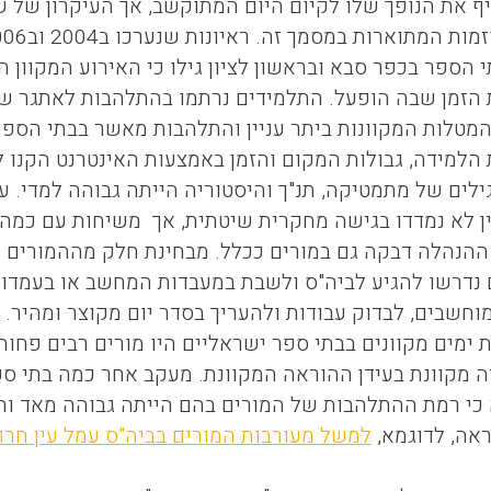
יף את הנופך שלו לקיום היום המתוקשב, אך העיקרון של 
 הספר בכפר סבא ובראשון לציון גילו כי האירוע המקוון
 הזמן שבה הופעל. התלמידים נרתמו בהתלהבות לאתגר של
מטלות המקוונות ביתר עניין והתלהבות מאשר בבתי הספר
 הלמידה, גבולות המקום והזמן באמצעות האינטרנט הקנו 
לים של מתמטיקה, תנ"ך והיסטוריה הייתה גבוהה למדי. ע
ין לא נמדדו בגישה מחקרית שיטתית, אך משיחות עם כמה
ההנהלה דבקה גם במורים ככלל. מבחינת חלק מההמורים לא
 נדרשו להגיע לביה"ס ולשבת במעבדות המחשב או בעמדו
מים מקוונים בבתי ספר ישראליים היו מורים רבים פחות 
 כי רמת ההתלהבות של המורים בהם הייתה גבוהה מאד וה
למשל מעורבות המורים בביה"ס עמל עין חרוד