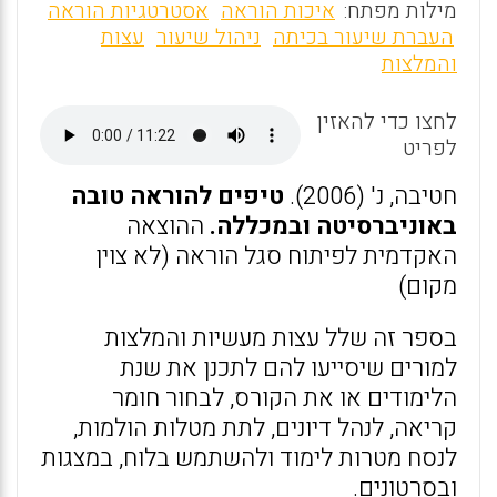
m
a
h
מילות מפתח:
איכות הוראה
אסטרטגיות הוראה
ai
ce
at
העברת שיעור בכיתה
ניהול שיעור
עצות
והמלצות
l
b
s
o
A
לחצו כדי להאזין
o
p
לפריט
k
p
חטיבה, נ' (2006).
טיפים להוראה טובה
באוניברסיטה ובמכללה.
ההוצאה
האקדמית לפיתוח סגל הוראה (לא צוין
מקום)
בספר זה שלל עצות מעשיות והמלצות
למורים שיסייעו להם לתכנן את שנת
הלימודים או את הקורס, לבחור חומר
קריאה, לנהל דיונים, לתת מטלות הולמות,
לנסח מטרות לימוד ולהשתמש בלוח, במצגות
ובסרטונים.