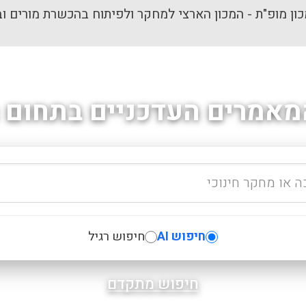
ון מופ"ת - המכון הארצי למחקר ולפיתוח בהכשרת מורים וב
מאמרים העדכניים בתחום ה
חיפוש AI
חיפוש רגיל
חיפוש מתקדם