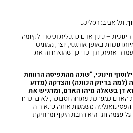
o
A
o
p
ך
. תל אביב: רסלינג.
k
p
נוכית – כינון אדם כתכלית וכיסוד לקיומה
תו נוכחת באופן אותנטי, יוצר, ממומש
עמדה אתית, תוך כדי כך שהוא חווה את
ילוסוף חינוכי, "שונה מהתפיסה הרווחת
ה (למה בדיוק הכוונה) והצדקה (מדוע
א דן בשאלה מיהו האדם, ומדגיש את
ות האדם כמערכת פתוחה וסבוכה, לא בהכרח
 הפסיכואנליזה משמשת אותה כתאוריה
על עצמה חגי היא רחבת היקף ומרחיקת