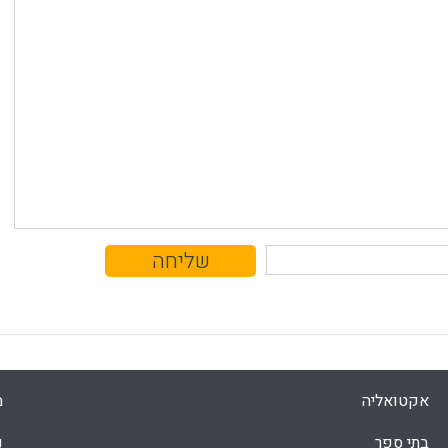
אקטואליה
מ
בתי ספר
נ