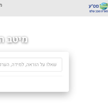
מכ
מיטב ה