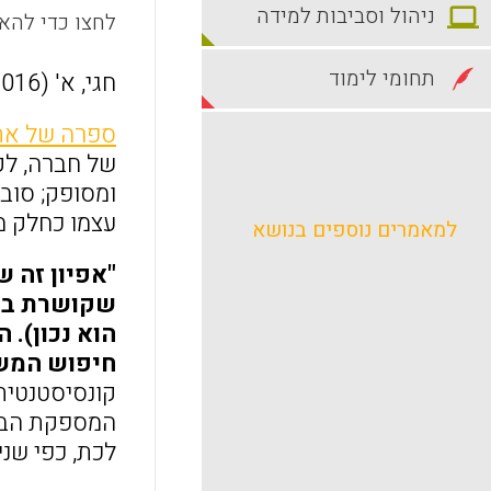
ניהול וסביבות למידה
לחצו כדי להאז
תחומי לימוד
חגי, א' (2016).
ספרה של אתי
של חברה, לקי
ומסופק; סובי
עצמו כחלק מק
למאמרים נוספים בנושא
"אפיון זה ש
שקושרת בין 
הוא נכון).
חיפוש המשמ
קונסיסטנטית
המספקת הבנה
לכת, כפי שני