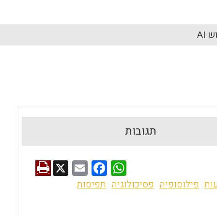
 AI
תגובות
X
E
F
W
m
a
h
ות
פילוסופיה
פסיכולוגיה
תפיסות
ai
ce
at
l
b
s