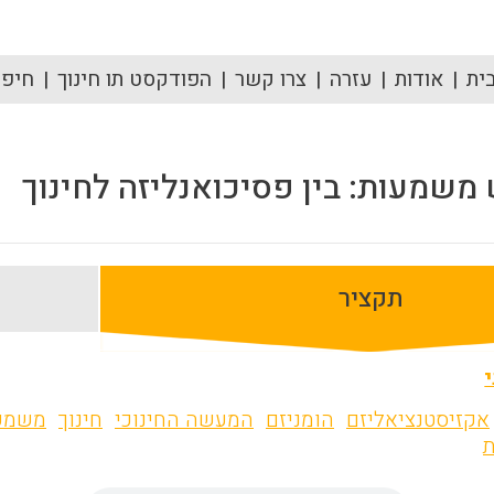
ית
אודות
עזרה
צרו קשר
הפודקסט תו חינוך
חיפוש
משמעות: בין פסיכואנליזה לחינוך
תקציר
אקזיסטנציאליזם
הומניזם
המעשה החינוכי
חינוך
משמע
ת