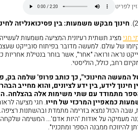
ין לפריט
חינוך מבקש משמעות: בין פסיכואנליזה לחינו
 חגי
מציג תשתית רעיונית המציעה משמעות לעשייה חי
ומו של עולם. למעשה מדובר בפיתוח סובייקט שעצמיו
יקט נראה ורואה "אחר", אשר בוחר בנטילת אחריות כ
יום רחב, כולל, הוליסטי.
ל המעשה החינוכי", כך כותב פרופ' שלמה בק, פ
חינוך לידע, בין ידע לציונים, והוא מחייב הבהר
 הספר מתמודד עם שתי משימות אלה בהצלחה. הו
עות כמאפיין המרכזי של חייו
. חגי מציעה לרא
, שבה הכול נמצא בזרימה מתמדת ובהשתנות רציפה.
 מעמיקה על אודות 'היות אדם'... המשימה שלקחה 
תן להיווכח ממבנה הספר ומתכניו".