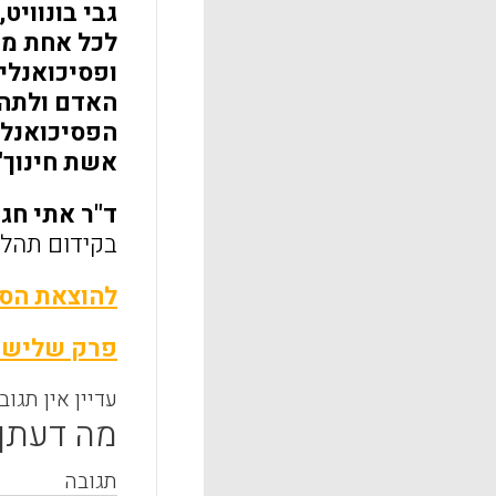
גבי בונוויט
לכל אחת מהן
ופסיכואנלי
האדם ולתהל
הפסיכואנלי
אשת חינוך"
ד"ר אתי חג
בקידום תהליכ
להוצאת הספ
פרק שלישי:
עדיין אין תגוב
מה דעתך
תגובה