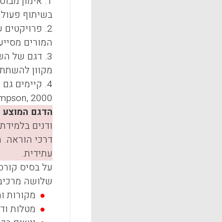
1. אימון מב
בשיתוף פעולה
2. פרויקטים
המורים מסייע
3. דגם של ה
מקוון להשתתף 
4. קיימים גם דגמים היברידיים המשלבים בצד הלמידה המקוונת גם למידה פנים-אל-פנים בעבודת המורים (
mpson, 2000
הדגם המוצע
–
ודנים בלמידת
דרכי הוראה. 
עתידית.
על בסיס קורס
שלושה מרכיבי
מקורות ומ
מטלות וד