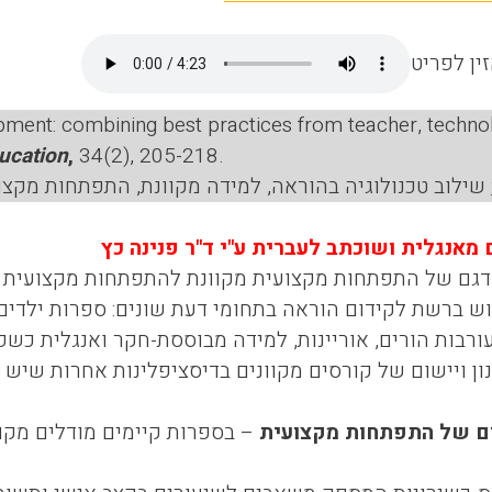
ין לפריט
opment: combining best practices from teacher, techn
ducation
,
34(2), 205-218.
שילוב טכנולוגיה בהוראה, למידה מקוונת, התפתחות מקצו
מאנגלית ושוכתב לעברית ע"י ד"ר פנינה כץ
גם של התפתחות מקצועית מקוונת להתפתחות מקצועית של
ש ברשת לקידום הוראה בתחומי דעת שונים: ספרות ילדים, 
ורבות הורים, אוריינות, למידה מבוססת-חקר ואנגלית כשפ
ון ויישום של קורסים מקוונים בדיסציפלינות אחרות שיש
ים של התפתחות מקצועית
– בספרות קיימים מודלים מקו