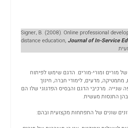
l
b
s
o
A
o
p
Signer, B. (2008). Online professional devel
k
p
distance education
,
Journal of In-Service E
עית
 מורים ומורי-מורים. הדגם שימש לפיתוח
מתמטיקה, מדעים, לימודי חברה, חינוך
ה שנייה. מרכיבי הדגם והבסיס הפדגוגי שלו הם
 בהן התנסות מעשית.
ונים שונים של התפתחות מקצועית ובהם: