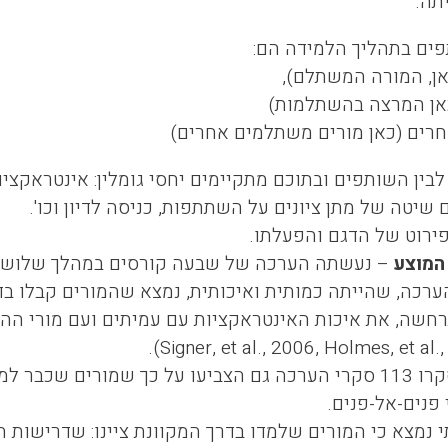
תה.
ים בתהליך הלמידה הם:
אן, המורה המשתלם),
אן המרצה בהשתלמות)
חרים (כאן מורים משתלמים אחרים)
לבין השותפים ובתוכם מתקיימים יחסי גומלין: אינטראקציו
 שיטה של מתן ציונים על השתתפות, כניסה לדיון וכו'.
ירוט של הדגם והפעלתו.
המוצע
– נעשתה הערכה של שבעה קורסים במהלך שלושה 
רכה, שהייתה כמותית ואיכותית, נמצא שהמורים קבלו בד
חשה, את איכות האינטראקציות עם עמיתים ועם מורי ה
.
(Signer, et al., 2006, Holmes, et al.
הממצאים שסקרו 113 סקרי הערכה גם הצביעו על כך שמורים 
פנים-אל-פנים.
 נמצא כי המורים שלמדו בדרך המקוונת ציינו: שדרישות 