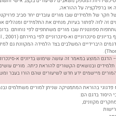
וסס-כשירויות המספק משאבים לשיעורים בקצב אישי ותשובו
 או ברפלקציה על ההוראה;
 של חקר של תלמידים שבו מורים עובדים יחד סביב פרויקט
ים זה לזה לפתור בעיות, מנחים את התלמידים ומנהלים את
שתתפות ספונטנית שבו מורים משתתפים לפי נוחותם. בדומ
בדיונים סינכרוניים וא-סינכרוניים לפי בחירתם (
l., 2001
).
Tho
 הדגם המוצע במאמר זה עושה שימוש בדיונים א-סינכרונ
 תלמידים ובנושאים הקשורים להוראת כיתה. מורים עושים
המורים מיישמים ידע חדש לשיעורים שהם הורו בעבר ומש
 פדגוגי בהוראת המתמטיקה שניתן למורים משתלמים נבנ
 היסוד בדגם הם:
חקרים מקוונים,
רישות