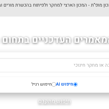
ון מופ"ת - המכון הארצי למחקר ולפיתוח בהכשרת מורים וב
מאמרים העדכניים בתחום ה
חיפוש AI
חיפוש רגיל
חיפוש מתקדם