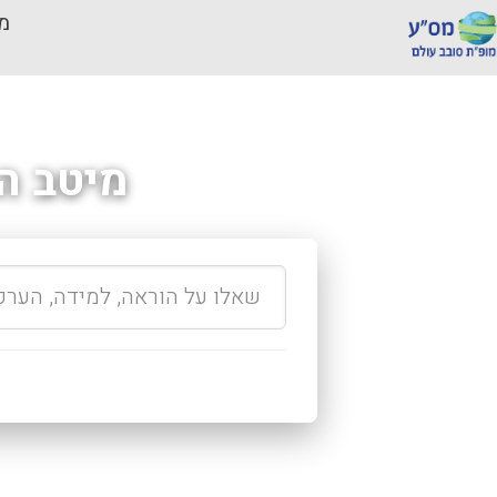
מכ
מיטב ה