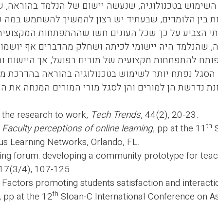
השימוש בטכנולוגיה, שנעשה יישום של הנלמד בהוראה, ש
ת בין הלומדים, שבעתיד יש רצון להמשיך להשתמש במה ש
תי הצביע על כך שכל העונים חשו שההתפתחות המקצועית 
, שהנלמד היה יישומי לכיתה ושחלק מהדברים אף יושמו 
ותח להתפתחות מקצועית של מורים בפועל, אך היישום וה
 הסגל נפתח יותר לשימוש בטכנולוגיה בהוראה בהדרכת מ
נת נדרשת הן למורים והן לסגל מורי המורים המנחה את 
 the research to work,
Tech Trends
, 44(2), 20-23.
th
.
Faculty perceptions of online learning
, pp at the 11
S
us Learning Networks, Orlando, FL.
arning forum: developing a community prototype for teac
 17(3/4), 107-125.
 Factors promoting students satisfaction and interacti
th
 pp at the 12
Sloan-C International Conference on 