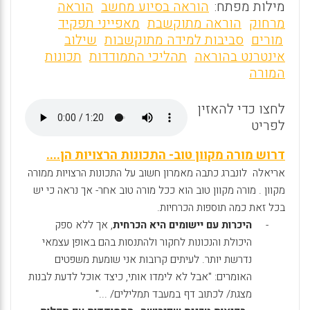
m
a
h
מילות מפתח:
הוראה בסיוע מחשב
הוראה
ai
ce
at
מרחוק
הוראה מתוקשבת
מאפייני תפקיד
מורים
סביבות למידה מתוקשבות
שילוב
l
b
s
אינטרנט בהוראה
תהליכי התמודדות
תכונות
o
A
המורה
o
p
לחצו כדי להאזין
p
k
לפריט
דרוש מורה מקוון טוב- התכונות הרצויות הן....
אריאלה לונברג כתבה מאמרון חשוב על התכונות הרצויות ממורה
מקוון . מורה מקוון טוב הוא ככל מורה טוב אחר- אך נראה כי יש
בכל זאת כמה תוספות הכרחיות.
-
היכרות עם יישומים היא הכרחית
, אך ללא ספק
היכולת והנכונות לחקור ולהתנסות בהם באופן עצמאי
נדרשת יותר. לעיתים קרובות אני שומעת משפטים
האומרים: "אבל לא לימדו אותי, כיצד אוכל לדעת לבנות
מצגת/ לכתוב דף במעבד תמלילים/ ..."