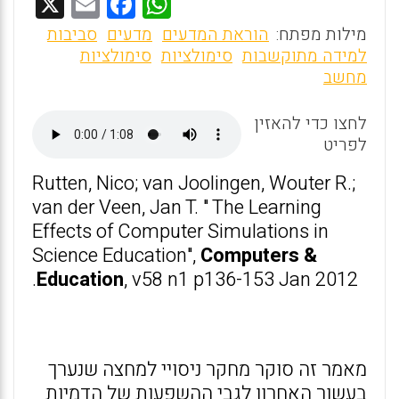
X
E
F
W
m
a
h
מילות מפתח:
הוראת המדעים
מדעים
סביבות
ai
ce
at
למידה מתוקשבות
סימולציות
סימולציות
מחשב
l
b
s
o
A
לחצו כדי להאזין
o
p
לפריט
k
p
Rutten, Nico; van Joolingen, Wouter R.;
van der Veen, Jan T. " The Learning
Effects of Computer Simulations in
Science Education",
Computers &
Education
, v58 n1 p136-153 Jan 2012.
מאמר זה סוקר מחקר ניסויי למחצה שנערך
בעשור האחרון לגבי ההשפעות של הדמיות