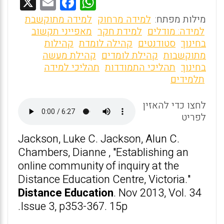
X
E
F
W
m
a
h
מילות מפתח:
למידה מרחוק
למידה מתוקשבת
ai
ce
at
למידה: מודלים
למידת חקר
מאפייני תקשוב
בחינוך
סטודנטים
קהילה לומדת
קהילות
l
b
s
מתוקשבות
קהילת לומדים
קהילת מעשה
o
A
בחינוך
תהליכי התמודדות
תהליכי למידה
o
p
תלמידים
k
p
לחצו כדי להאזין
לפריט
Jackson, Luke C. Jackson, Alun C.
Chambers, Dianne , "Establishing an
online community of inquiry at the
Distance Education Centre, Victoria."
Distance Education
. Nov 2013, Vol. 34
Issue 3, p353-367. 15p.