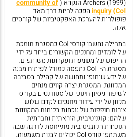
Archers (1999) הנקרא (
community of
inquiry (CoI
הפכה להיות דרך מאד
פופולרית להערכת האפקטיביות של קורסים
אלה.
בתחילה נחשבו קורסי Col כמסגרת תומכת
של לומדים ומחנכים הקשורים ביחד על ידי
החיפוש של משמעות ועקרונות משותפים.
מסגרת ה- CoI נתפסה כמודל לפיתוח מבנה
של ידע שיתופי ותחושה של קהילה בסביבה
המקוונת. המסגרת יצרה קווים מנחים
לשיפור ניסיון חינוכי של סטודנטים בקורס
מקוון על ידי עידוד מחנכים לקדם שלוש
צורות חופפות של נוכחות בכיתות המקוונות
שלהם: קוגניטיבית, הוראתית וחברתית.
הנוכחות הקוגניטיבית מתייחסת לדרגה שבה
משתתפי קורס Col יכולים לבנות משמעות.