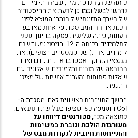
כיתה שניה, הנדסת מזון, שבה התלמידים
נדרשו לבשל וכמו כן לדעת את ההיסטוריה
של הערך התזונתי של חומרי המוצא לפני
הכנת ארוחה המבוססת על אחת מארבע
העונות, כיתה שלישית עסקה בחינוך גופני
לתלמידים בכיתה ה-12. הניסוי נמשך שנת
לימודים אחת( שני סמסטרים רצופים). את
ממצאי המחקר אספו בראיונות קדם ואחרי
ההוראה של מורים ותלמידים, שאלונים עם
שאלות פתוחות והערות אישיות של מציגי
התכנית.
במשך התערבות ראשונית זאת, מסגרת ה-
CoI הוטמעה כפי שציפו בשלושת הנושאים.
כתוצאה מכך
, סטודנטים דיווחו על
מעורבות הולכת וגוברת במשימות
והתייחסות חיובית לנקודות מבט של