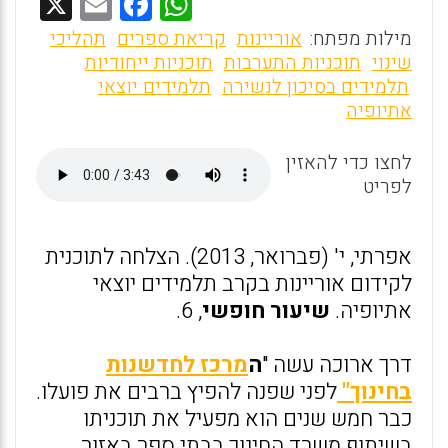
X
E
F
W
m
a
h
מילות מפתח:
אוריינות
קריאת ספרים
תהליכי
ai
ce
at
שינוי
תוכניות התערבות
תוכניות ייחודיות
תלמידים בסיכון לנשירה
תלמידים יוצאי
l
b
s
אתיופיה
o
A
o
p
לחצו כדי להאזין
לפריט
p
k
אפרתי, י' (פברואר, 2013). הצלחה לתוכנית
לקידום אוריינות בקרב תלמידים יוצאי
אתיופיה.
שיעור חופשי
, 6.
דרך ארוכה עשה "
ה
מרכז לחדשנות
בחינוך"
לפני שפנה להפיץ ברבים את פועלו.
כבר חמש שנים הוא מפעיל את תוכניתו
בשיתוף משרד החינוך בבתי ספר באזור