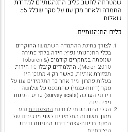
שמטרתה לחשב כלים התנהגותיים למדידת
התמדה ולאחר מכן ענו על סקר שכלל 55
שאלות.
כלים התנהגותיים:
לצורך בחינת
ההתמדה
השתמשו החוקרים
בכלי התנהגותי נפוץ: חידה בלתי פתירה
שנוסתה במחקרים קודמים (Toburen &
Meier, 2010). התלמידים קיבלו 10 חידות
תפזורת אותיות, כאשר רק 4 מתוכן היו
בעלות פתרון. מיד אחר כך התלמידים ענו על
סקר (דיווח-עצמי) שהתבסס על שלושה
דירוגי הערכה (survey scale): גריט, הגינות
ויצירתיות.
הכלי ההתנהגותי לבחינת
המצפוניות
נבע
מתוך תשובות התלמידים לשני מרכיבים של
הסקר בדיווח-עצמי: דירוג ההגינות ודירוג
היצירתיות.