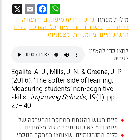
X
E
F
W
m
a
h
מילות מפתח:
גריט
דחיית סיפוקים
התמדה
ai
ce
at
בלימודים
כישורים חברתיים
כלי הערכה
כלים
התנהגותיים
מיומנויות
מצפוניות
l
b
s
o
A
לחצו כדי להאזין
o
p
לפריט
k
p
Egalite, A. J., Mills, J. N. & Greene, J. P.
(2016). ‘The softer side of learning:
Measuring students’ non-cognitive
skills’,
Improving Schools
, 19(1), pp.
27–40
קיים חשש בהזנחת המחקר וההערכה של
מיומנויות לא קוגניטיביות של תלמידים
כלים התנהגותיים, שאומצו במחקר הנוכחי,