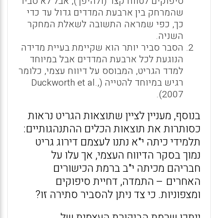
סיפוקים לטווח קצר (ולהיפך), אבל לא סביר
שהמרחק בין ארבעת המדדים גדול עד כדי
כך, כפי שמראה התשובה לשאלת המחקר
השניה.
הסבר סביר יותר הוא שקיימת בעיית מדידה
הנוגעת לכל ארבעת המדדים אבל במיוחד
למדד הגריט, המבוסס על דיווח עצמי, כלומר
רגיש במיוחד להטייה (Duckworth et al.,
2007).
בנוסף, מעניין לציין שתוצאות הגריט נראות
כסותרות את תוצאות הכלים ההתנהגותיים:
תלמידי כיתה י"א נתנו לעצמם דירוג גריט
נמוך בסקר הדיווח העצמי, אך עלו על
חבריהם מכיתה י"ב ברמת הכישורים
האחרים – התמדה, דחיית סיפוקים
ומצפוניות. כי צד ניתן להסביר סתירה זו?
ייתכן שרמת הביקורת העצמית של