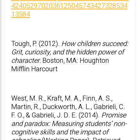
4240529702036125045743427328534
13584
Tough, P. (2012).
How children succeed:
Grit, curiosity, and the hidden power of
character
. Boston, MA: Houghton
Mifflin Harcourt
West, M. R., Kraft, M. A., Finn, A. S.,
Martin, R., Duckworth, A. L., Gabrieli, C.
F. O., & Gabrieli, J. D. E. (2014).
Promise
and paradox: Measuring students’ non-
cognitive skills and the impact of