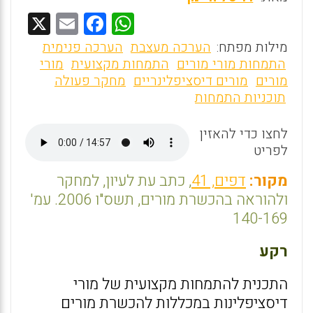
X
E
F
W
m
a
h
מילות מפתח:
הערכה מעצבת
הערכה פנימית
ai
ce
at
התמחות מורי מורים
התמחות מקצועית
מורי
מורים
מורים דיסציפלינריים
מחקר פעולה
l
b
s
תוכניות התמחות
o
A
o
p
לחצו כדי להאזין
לפריט
p
k
מקור:
דפים, 41
, כתב עת לעיון, למחקר
ולהוראה בהכשרת מורים, תשס"ו 2006. עמ'
140-169
רקע
התכנית להתמחות מקצועית של מורי
דיסציפלינות במכללות להכשרת מורים