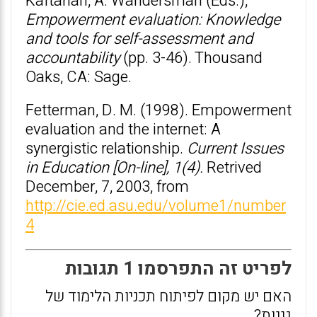
Kaftarian, A. Wandersman (Eds.),
Empowerment evaluation: Knowledge
and tools for self-assessment and
accountability
(pp. 3-46). Thousand
Oaks, CA: Sage.
Fetterman, D. M. (1998). Empowerment
evaluation and the internet: A
synergistic relationship.
Current Issues
in Education [On-line], 1(4).
Retrived
December, 7, 2003, from
http://cie.ed.asu.edu/volume1/number
4
לפריט זה התפרסמו 1 תגובות
האם יש מקום לפיתוח תכניות הלימוד של
גננות?