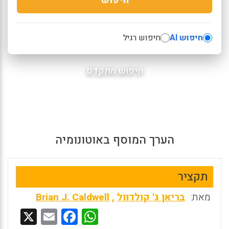
חיפוש AI
חיפוש רגיל
חיפוש מתקדם
הערך המוסף באוטונומיה
תקציר
מאת:
בריאן ג' קולדוול
,
Brian J. Caldwell
X
E
F
W