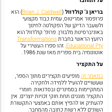
על המחבר
בריאן ג' קולדוול
(
Brian J. Caldwell
) הוא
פרופסור אמריטוס, עמית כבוד מקצועי
ולשעבר הדיקן של הפקולטה לחינוך
באוניברסיטת מלבורן. פרופ' קולדוול הוא
היועץ הראשי בחברת
Transformations
Educational Pty
. זהו ספרו העשירי על
אוטונומיה בית ספרית מאז שנת 1986.
על התקציר
במאמר זה
מופיעים תקצירים מתוך הספר,
שעשויים להועיל ללמידה ולחקירה
המתקיימות בסמינרים ובסדנאות. חומרי
התקציר מוגנים תחת חוקי זכויות יוצרים. אין
להעתיק או להפיץ אותם באמצעי התקשורת
השונים ללא רשות כתובה מהמחבר.