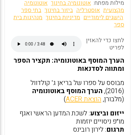
m
a
h
מילות מפתח:
אוטונומיה בחינוך
אוטונומיה
ai
ce
at
מקצועית
אוסטרליה
ביזור בחינוך
בתי ספר
הישגים לימודיים
מדיניות בחינוך
מנהיגות בית
l
b
s
ספר
o
A
o
p
לחצו כדי להאזין
לפריט
p
k
הערך המוסף באוטונומיה: תקציר הספר
ומתווה לסדנאות
מבוסס על ספרו של בריאן ג' קולדוול
(2016),
הערך המוסף באוטונומיה
(מלבורן,
הוצאת ACER
)
ייזום וביצוע
: לשכת המדען הראשי ואגף
מו״פ ניסויים יוזמות
תרגום
: לירון רובינס