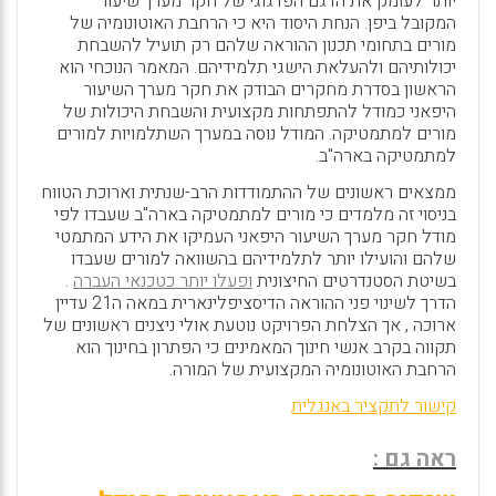
יותר לעומק את הדגם הפדגוגי של חקר מערך שיעור
המקובל ביפן. הנחת היסוד היא כי הרחבת האוטונומיה של
מורים בתחומי תכנון ההוראה שלהם רק תועיל להשבחת
יכולותיהם ולהעלאת הישגי תלמידיהם. המאמר הנוכחי הוא
הראשון בסדרת מחקרים הבודק את חקר מערך השיעור
היפאני כמודל להתפתחות מקצועית והשבחת היכולות של
מורים למתמטיקה. המודל נוסה במערך השתלמויות למורים
למתמטיקה בארה"ב.
ממצאים ראשונים של ההתמודדות הרב-שנתית וארוכת הטווח
בניסוי זה מלמדים כי מורים למתמטיקה בארה"ב שעבדו לפי
מודל חקר מערך השיעור היפאני העמיקו את הידע המתמטי
שלהם והועילו יותר לתלמידיהם בהשוואה למורים שעבדו
בשיטת הסטנדרטים החיצונית
ופעלו יותר כטכנאי העברה
.
הדרך לשינוי פני ההוראה הדיסציפלינארית במאה ה21 עדיין
ארוכה , אך הצלחת הפרויקט נוטעת אולי ניצנים ראשונים של
תקווה בקרב אנשי חינוך המאמינים כי הפתרון בחינוך הוא
הרחבת האוטונומיה המקצועית של המורה.
קישור לתקציר באנגלית
ראה גם :