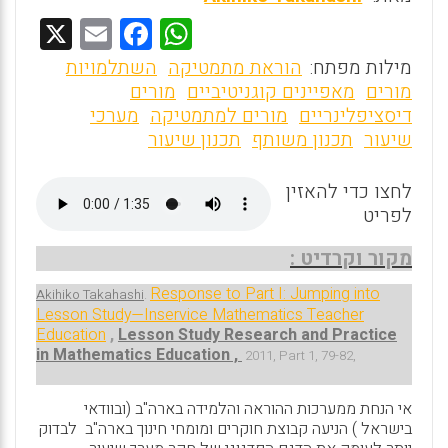
X
E
F
W
m
a
h
מילות מפתח:
הוראת מתמטיקה
השתלמויות
ai
ce
at
מורים
מאפיינים קוגניטיביים
מורים
דיסציפלינריים
מורים למתמטיקה
מערכי
l
b
s
שיעור
תכנון משותף
תכנון שיעור
o
A
o
p
לחצו כדי להאזין
לפריט
p
k
מקור וקרדיט :
Response to Part I: Jumping into
Akihiko Takahashi
.
Lesson Study—Inservice Mathematics Teacher
Education
,
Lesson Study Research and Practice
in Mathematics Education ,
2011, Part 1, 79-82,
אי הנחת ממערכות ההוראה והלמידה בארה"ב (ובוודאי
בישראל ) הניעה קבוצת חוקרים ומומחי חינוך בארה"ב לבדוק