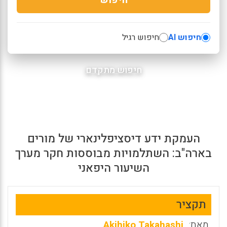
חיפוש AI
חיפוש רגיל
חיפוש מתקדם
העמקת ידע דיסציפלינארי של מורים
בארה"ב: השתלמויות מבוססות חקר מערך
השיעור היפאני
תקציר
מאת:
Akihiko Takahashi