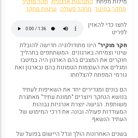
m
a
h
מילות מפתח:
התנהגות ארגונית
חקר מוקיר
ai
ce
at
מחקר בחינוך
מחקר פעולה
שיטות מחקר
l
b
s
לחצו כדי להאזין
o
A
לפריט
o
p
חקר מוקיר"
הינו מתודולוגיה חדישה להובלת
k
p
שינוי וצמיחה בארגונים. המשתתפים בתהליך
חוקרים את המצבים בהם הארגון היה במיטבו
ומגלים את העוצמות הטמונות בהם ובארגון ואת
גורמי המפתח להצלחתו.
הם בונים ומגדירים יחד את השאיפות לעתיד
בנושא הנחקר ויוצרים "תמונת עתיד" מאתגרת
משותפת. הגישה יוצרת אנרגיות גבוהות
המעודדות פעולה ובונה את דרכי המימוש של
העתיד הנשאף.
בשנים האחרונות הולך וגדל היישום בפועל של