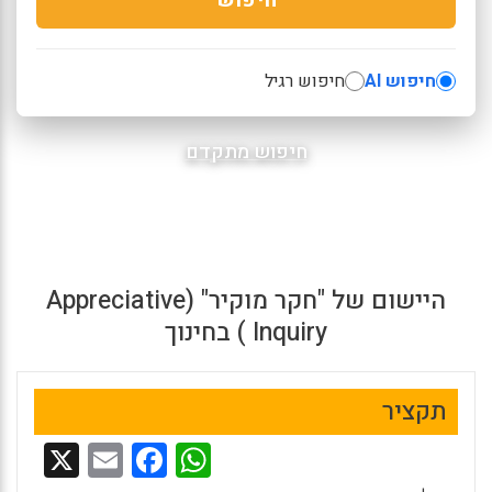
חיפוש AI
חיפוש רגיל
חיפוש מתקדם
היישום של "חקר מוקיר" (Appreciative
Inquiry ) בחינוך
תקציר
X
E
F
W