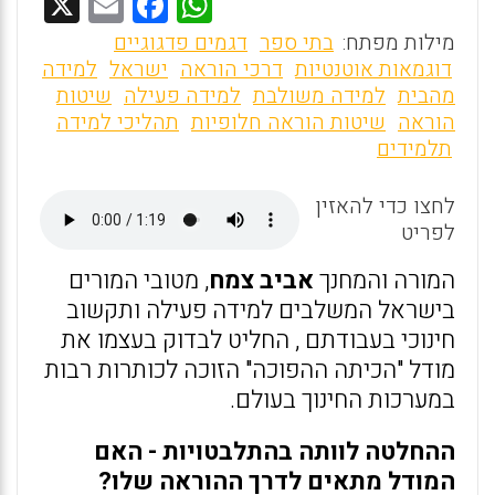
X
E
F
W
m
a
h
מילות מפתח:
בתי ספר
דגמים פדגוגיים
ai
ce
at
דוגמאות אוטנטיות
דרכי הוראה
ישראל
למידה
מהבית
למידה משולבת
למידה פעילה
שיטות
l
b
s
הוראה
שיטות הוראה חלופיות
תהליכי למידה
o
A
תלמידים
o
p
לחצו כדי להאזין
p
k
לפריט
המורה והמחנך
אביב צמח
, מטובי המורים
בישראל המשלבים למידה פעילה ותקשוב
חינוכי בעבודתם , החליט לבדוק בעצמו את
מודל "הכיתה ההפוכה" הזוכה לכותרות רבות
במערכות החינוך בעולם.
ההחלטה לוותה בהתלבטויות - האם
המודל מתאים לדרך ההוראה שלו?