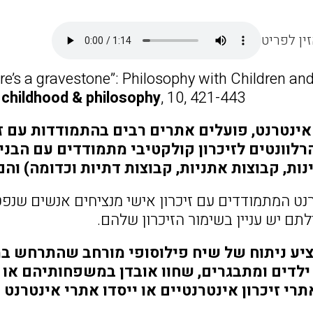
ין לפריט
here’s a gravestone”: Philosophy with Children an
.
childhood & philosophy
, 10, 421-443.
אינטרנט, פועלים אתרים רבים בהתמודדות עם זי
לוונטים לזיכרון קולקטיבי מתמודדים עם הבניי
נות, קבוצות אתניות, קבוצות דתיות וכדומה) וה
נט המתמודדים עם זיכרון אישי מנציחים אנשים שנפ
תם יש עניין בשימור הזיכרון שלהם.
יע ניתוח של שיח פילוסופי מורחב שהתרחש ב
ילדים ומתבגרים, שחוו אובדן במשפחותיהם או
רי זיכרון אינטרנטיים או ייסדו אתרי אינטרנט