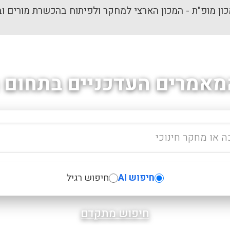
ון מופ"ת - המכון הארצי למחקר ולפיתוח בהכשרת מורים וב
מאמרים העדכניים בתחום ה
חיפוש AI
חיפוש רגיל
חיפוש מתקדם