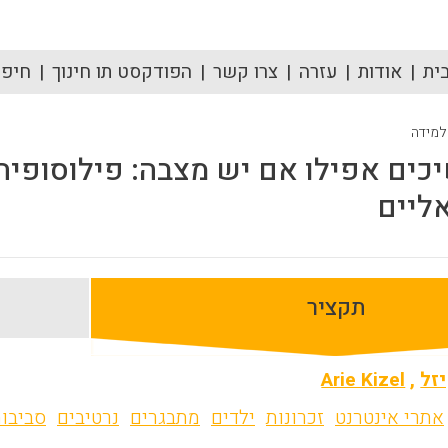
ית
אודות
עזרה
צרו קשר
הפודקסט תו חינוך
חיפוש
 למידה
כים אפילו אם יש מצבה: פילוסופיה 
אליים
תקציר
זל
,
Arie Kizel
אתרי אינטרנט
זכרונות
ילדים
מתבגרים
נרטיבים
סביבות