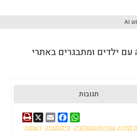
 AI
עם ילדים ומתבגרים באתרי
תגובות
X
E
F
W
m
a
h
 למידה עתירות טכנולוגיה
פילוסופיה
רשתות
ai
ce
at