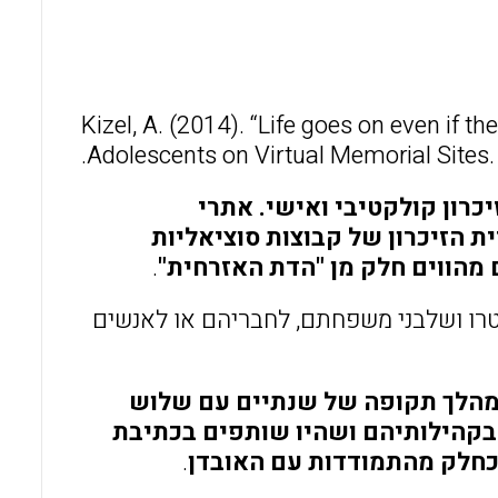
l
b
s
o
A
o
p
Kizel, A. (2014). “Life goes on even if t
k
p
Adolescents on Virtual Memorial Sites
כרון קולקטיבי ואישי. אתרי
ת הזיכרון של קבוצות סוציאליות
ם מהווים חלק מן "הדת האזרחית"
.
טרו ושלבני משפחתם, לחבריהם או לאנשים
מהלך תקופה של שנתיים עם שלוש
 בקהילותיהם ושהיו שותפים בכתיבת
 כחלק מהתמודדות עם האובדן
.