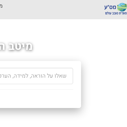
מכ
מיטב ה